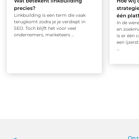
Wat betekent linkbuilding
Hoe wij 
precies?
strategi
Linkbuilding is een term die vaak
één pla
terugkomt zodra je je verdiept in
In de were
SEO. Toch blijft het voor veel
en zoekma
ondernemers, marketeers ...
is er één 
een ijzers
...
Onz