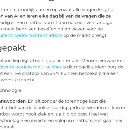
ttend natuurlijk aan en op zowat alle vragen krijgt u
 van AI en leren elke dag bij van de vragen die ze
odig is. Een chatbot vormt dan ook een verstandige
en meer bedrijven beseffen dit en kiezen voor de
uiterst performante chatbots
op de markt brengt.
gepakt
elefoon liep ligt al een tijdje achter ons. Mensen verwachten
Door te werken met live chat
is dit mogelijk. Meer nog, de
t een live chatbox kan 24/7 kunnen bezoekers die een
 website terecht.
eantwoorden
. En dit zonder de torenhoge kost die
chatbot kan de loonkost aardig gedrukt worden en kan er
ot wordt nooit ziek en is altijd op post. Heel wat
hnologie en investeren volop in chatbots. Het gaat hier
betaalt.