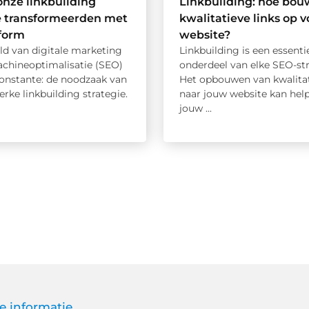
onze linkbuilding
Linkbuilding: hoe bou
e transformeerden met
kwalitatieve links op 
tform
website?
ld van digitale marketing
Linkbuilding is een essenti
chineoptimalisatie (SEO)
onderdeel van elke SEO-str
constante: de noodzaak van
Het opbouwen van kwalitat
terke linkbuilding strategie.
naar jouw website kan he
jouw ...
e informatie