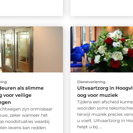
ning
Dienstverlening
deuren als slimme
Uitvaartzorg in Hoogvl
g voor veilige
oog voor muziek
Tijdens een afscheid kunn
egen
woorden soms tekortschie
luchtwegen zijn onmisbaar
terwijl muziek precies ver
bouw, zeker wanneer het
u voelt. Uitvaartzorg in Ho
p noodsituaties waarbij
helpt u bij ...
len levens kan redden.