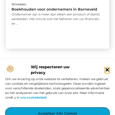
Winkelen
Boekhouden voor ondernemers in Barneveld
Ondernemer zijn is meer dan alleen een product of dienst
aanbieden. Het omvat ook het beheren van uw financiën,
en ...
Wij respecteren uw
privacy
Onze informatie
Om uw ervaring op onze website te verbeteren, maken we gebruik
van cookies en vergelijkbare technologieën. Deze worden ingezet
Website linkbuilding: hoe je van een goede site een vindbare site maakt
Verdien geld met je website: van passieproject naar online inkomen
voor verschillende doeleinden, zoals gepersonaliseerde advertenties
en het analyseren van het gebruik van onze site. Meer informatie
vindt u in
ons cookiebeleid
.
Aggiez.nl – Altijd Iets Interessants te Lezen.
Accepteer Alle Cookies