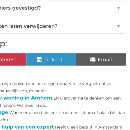
biers gevestigd?
▼
ken laten verwijderen?
▼
p:
nterest
LinkedIn
Email
n zijn typisch van die dingen waarvan je vergeet dat ze
nauwelijks op, maar als...
e woning in Arnhem
Zit u erover na te denken om een
t lenen? Wanneer u de...
age
Wanneer u een huis bezit met een schuin of plat dak, dan
ft u...
 hulp van een expert
Heeft u een bedrijf in Amsterdam