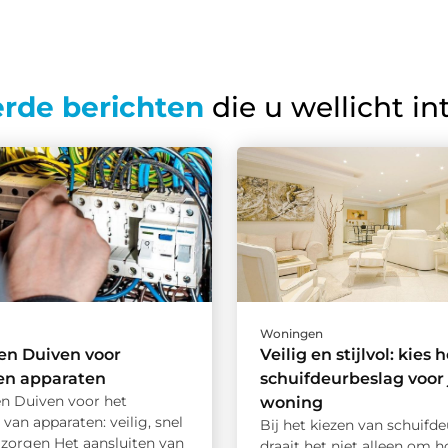
erde berichten
die u wellicht in
Woningen
ien Duiven voor
Veilig en stijlvol: kies h
en apparaten
schuifdeurbeslag voor
en Duiven voor het
woning
 van apparaten: veilig, snel
Bij het kiezen van schuifd
 zorgen Het aansluiten van
draait het niet alleen om h