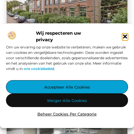
Wij respecteren uw
Woningen
De waarde van een taxateur nabij de Gooische
privacy
Meren
Om uw ervaring op onze website te verbeteren, maken we gebruik
Het inschakelen van een taxateur nabij de Gooische Meren
van cookies en vergelijkbare technologieën. Deze worden ingezet
is een cruciale stap wanneer u overweegt uw woning in
voor verschillende doeleinden, zoals gepersonaliseerde advertenties
deze ...
en het analyseren van het gebruik van onze site. Meer informatie
vindt u in
ons cookiebeleid
.
Accepteer Alle Cookies
Weiger Alle Cookies
Beheer Cookies Per Categorie