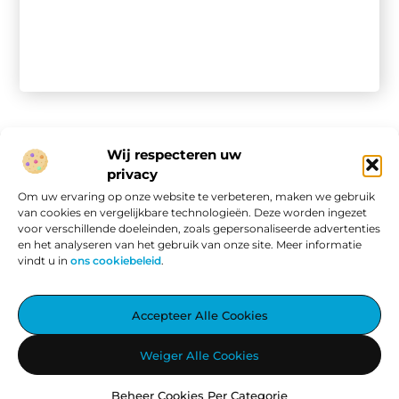
Wij respecteren uw
privacy
Onze informatie
Om uw ervaring op onze website te verbeteren, maken we gebruik
van cookies en vergelijkbare technologieën. Deze worden ingezet
Website linkbuilding: hoe je van een goede site een vindbare site maakt
Verdien geld met je website: van passieproject naar online inkomen
voor verschillende doeleinden, zoals gepersonaliseerde advertenties
en het analyseren van het gebruik van onze site. Meer informatie
vindt u in
ons cookiebeleid
.
Aggiez.nl – Altijd Iets Interessants te Lezen.
Accepteer Alle Cookies
Ontdek een wereld vol inspirerende blogs en artikelen, zorgvuldig
Weiger Alle Cookies
geselecteerd om jouw dag te verrijken.
Beheer Cookies Per Categorie