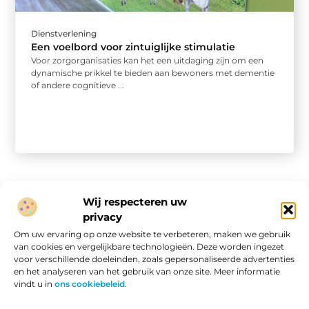
Dienstverlening
Een voelbord voor zintuiglijke stimulatie
Voor zorgorganisaties kan het een uitdaging zijn om een
dynamische prikkel te bieden aan bewoners met dementie
of andere cognitieve ...
Wij respecteren uw
privacy
Onze informatie
Om uw ervaring op onze website te verbeteren, maken we gebruik
van cookies en vergelijkbare technologieën. Deze worden ingezet
Website linkbuilding: hoe je van een goede site een vindbare site maakt
Verdien geld met je website: van passieproject naar online inkomen
voor verschillende doeleinden, zoals gepersonaliseerde advertenties
en het analyseren van het gebruik van onze site. Meer informatie
vindt u in
ons cookiebeleid
.