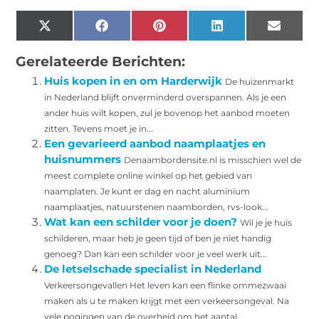
X
Facebook
Pinterest
LinkedIn
Email
(Twitter)
Gerelateerde Berichten:
Huis kopen in en om Harderwijk
De huizenmarkt
in Nederland blijft onverminderd overspannen. Als je een
ander huis wilt kopen, zul je bovenop het aanbod moeten
zitten. Tevens moet je in...
Een gevarieerd aanbod naamplaatjes en
huisnummers
Denaambordensite.nl is misschien wel de
meest complete online winkel op het gebied van
naamplaten. Je kunt er dag en nacht aluminium
naamplaatjes, natuurstenen naamborden, rvs-look...
Wat kan een schilder voor je doen?
Wil je je huis
schilderen, maar heb je geen tijd of ben je niet handig
genoeg? Dan kan een schilder voor je veel werk uit...
De letselschade specialist in Nederland
Verkeersongevallen Het leven kan een flinke ommezwaai
maken als u te maken krijgt met een verkeersongeval. Na
vele pogingen van de overheid om het aantal...