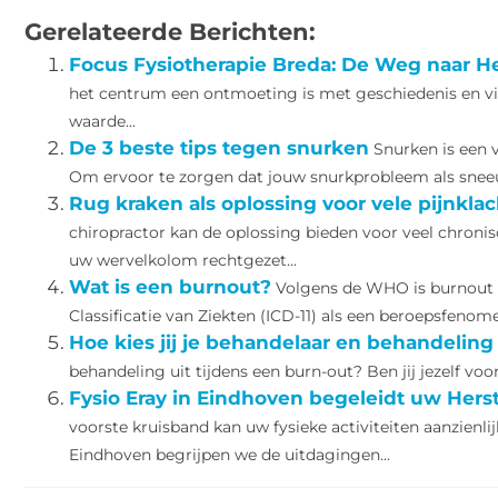
Gerelateerde Berichten:
Focus Fysiotherapie Breda: De Weg naar He
het centrum een ontmoeting is met geschiedenis en vita
waarde...
De 3 beste tips tegen snurken
Snurken is een
Om ervoor te zorgen dat jouw snurkprobleem als sneeuw
Rug kraken als oplossing voor vele pijnkla
chiropractor kan de oplossing bieden voor veel chronis
uw wervelkolom rechtgezet...
Wat is een burnout?
Volgens de WHO is burnout o
Classificatie van Ziekten (ICD-11) als een beroepsfenomeen
Hoe kies jij je behandelaar en behandeling
behandeling uit tijdens een burn-out? Ben jij jezelf voorb
Fysio Eray in Eindhoven begeleidt uw Herst
voorste kruisband kan uw fysieke activiteiten aanzienli
Eindhoven begrijpen we de uitdagingen...