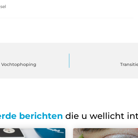
sel
en Vochtophoping
Transit
erde berichten
die u wellicht in