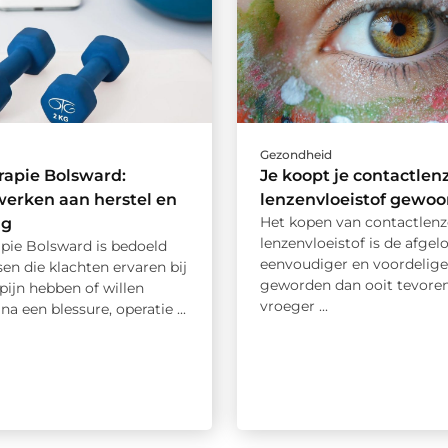
d
Gezondheid
rapie Bolsward:
Je koopt je contactlen
werken aan herstel en
lenzenvloeistof gewoo
Het kopen van contactlenz
ng
lenzenvloeistof is de afgel
apie Bolsward is bedoeld
eenvoudiger en voordelige
en die klachten ervaren bij
geworden dan ooit tevoren
pijn hebben of willen
vroeger ...
na een blessure, operatie ...