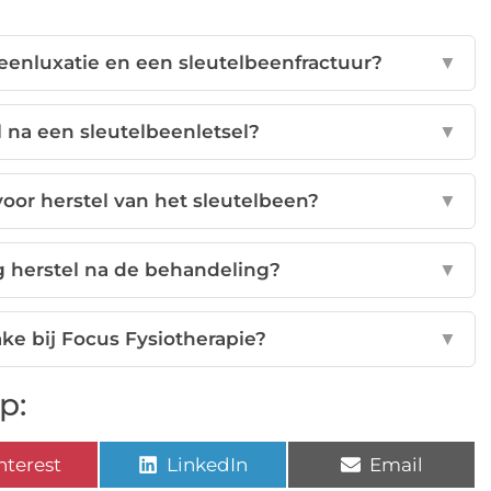
beenluxatie en een sleutelbeenfractuur?
▼
l na een sleutelbeenletsel?
▼
voor herstel van het sleutelbeen?
▼
ig herstel na de behandeling?
▼
ake bij Focus Fysiotherapie?
▼
p:
nterest
LinkedIn
Email