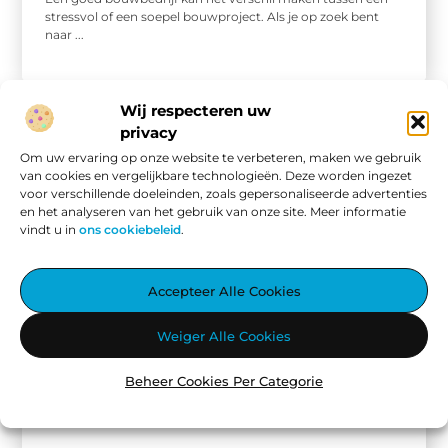
stressvol of een soepel bouwproject. Als je op zoek bent
naar ...
Wij respecteren uw
privacy
Om uw ervaring op onze website te verbeteren, maken we gebruik
van cookies en vergelijkbare technologieën. Deze worden ingezet
voor verschillende doeleinden, zoals gepersonaliseerde advertenties
en het analyseren van het gebruik van onze site. Meer informatie
vindt u in
ons cookiebeleid
.
Accepteer Alle Cookies
Winkelen
Weiger Alle Cookies
Ontdek Meppel vanaf het water met boot huren
Meppel, een charmant stadje in het noordoosten van
Nederland, staat bekend om zijn prachtige waterwegen en
Beheer Cookies Per Categorie
historische charme. Deze pittoreske ...