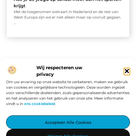
krijgt
Met de toegenomen welvaart in Nederland en de rest van
West-Europa zijn we er niet alleen maar op vooruit gegaan.
...
Wij respecteren uw
privacy
Onze informatie
Om uw ervaring op onze website te verbeteren, maken we gebruik
van cookies en vergelijkbare technologieën. Deze worden ingezet
Website linkbuilding: hoe je van een goede site een vindbare site maakt
Verdien geld met je website: van passieproject naar online inkomen
voor verschillende doeleinden, zoals gepersonaliseerde advertenties
en het analyseren van het gebruik van onze site. Meer informatie
vindt u in
ons cookiebeleid
.
Aggiez.nl – Altijd Iets Interessants te Lezen.
Accepteer Alle Cookies
Ontdek een wereld vol inspirerende blogs en artikelen, zorgvuldig
Weiger Alle Cookies