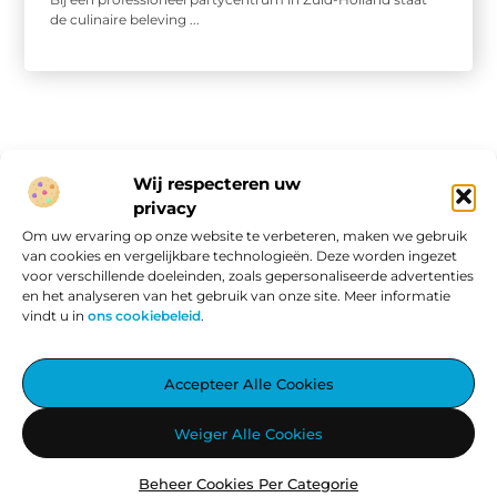
de culinaire beleving ...
Wij respecteren uw
privacy
Onze informatie
Om uw ervaring op onze website te verbeteren, maken we gebruik
van cookies en vergelijkbare technologieën. Deze worden ingezet
Website linkbuilding: hoe je van een goede site een vindbare site maakt
Verdien geld met je website: van passieproject naar online inkomen
voor verschillende doeleinden, zoals gepersonaliseerde advertenties
en het analyseren van het gebruik van onze site. Meer informatie
vindt u in
ons cookiebeleid
.
Aggiez.nl – Altijd Iets Interessants te Lezen.
Accepteer Alle Cookies
Ontdek een wereld vol inspirerende blogs en artikelen, zorgvuldig
Weiger Alle Cookies
geselecteerd om jouw dag te verrijken.
Beheer Cookies Per Categorie