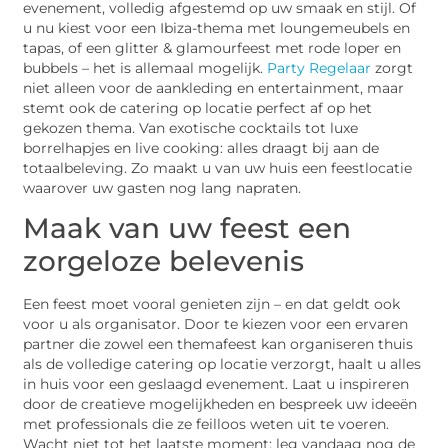
evenement, volledig afgestemd op uw smaak en stijl. Of
u nu kiest voor een Ibiza-thema met loungemeubels en
tapas, of een glitter & glamourfeest met rode loper en
bubbels – het is allemaal mogelijk.
Party Regelaar
zorgt
niet alleen voor de aankleding en entertainment, maar
stemt ook de catering op locatie perfect af op het
gekozen thema. Van exotische cocktails tot luxe
borrelhapjes en live cooking: alles draagt bij aan de
totaalbeleving. Zo maakt u van uw huis een feestlocatie
waarover uw gasten nog lang napraten.
Maak van uw feest een
zorgeloze belevenis
Een feest moet vooral genieten zijn – en dat geldt ook
voor u als organisator. Door te kiezen voor een ervaren
partner die zowel een themafeest kan organiseren thuis
als de volledige catering op locatie verzorgt, haalt u alles
in huis voor een geslaagd evenement. Laat u inspireren
door de creatieve mogelijkheden en bespreek uw ideeën
met professionals die ze feilloos weten uit te voeren.
Wacht niet tot het laatste moment: leg vandaag nog de