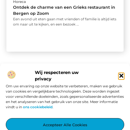
Horeca
Ontdek de charme van een Grieks restaurant in
Bergen op Zoom
Een avond uit eten gaan met vrienden of familie is altijd iets
om naar uit te kijken, en een bezoek ...
Wij respecteren uw
privacy
Onze informatie
Om uw ervaring op onze website te verbeteren, maken we gebruik
van cookies en vergelijkbare technologieën. Deze worden ingezet
Website linkbuilding: hoe je van een goede site een vindbare site maakt
Verdien geld met je website: van passieproject naar online inkomen
voor verschillende doeleinden, zoals gepersonaliseerde advertenties
en het analyseren van het gebruik van onze site. Meer informatie
vindt u in
ons cookiebeleid
.
Aggiez.nl – Altijd Iets Interessants te Lezen.
Accepteer Alle Cookies