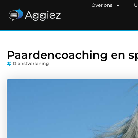
Over ons
U
Paardencoaching en spo
Dienstverlening