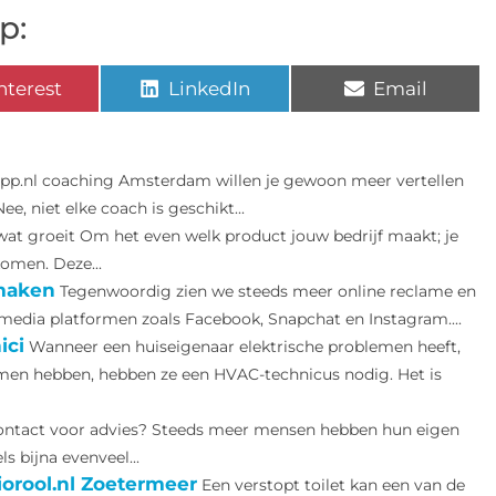
p:
nterest
LinkedIn
Email
vpp.nl coaching Amsterdam willen je gewoon meer vertellen
, niet elke coach is geschikt...
 wat groeit Om het even welk product jouw bedrijf maakt; je
komen. Deze...
 maken
Tegenwoordig zien we steeds meer online reclame en
l media platformen zoals Facebook, Snapchat en Instagram....
ici
Wanneer een huiseigenaar elektrische problemen heeft,
emen hebben, hebben ze een HVAC-technicus nodig. Het is
ontact voor advies? Steeds meer mensen hebben hun eigen
s bijna evenveel...
orool.nl Zoetermeer
Een verstopt toilet kan een van de