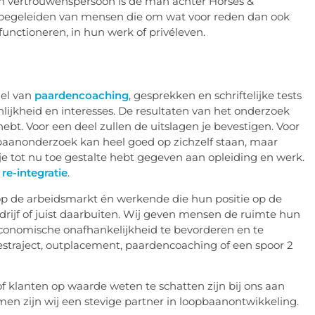
en vertrouwenspersoon is de man achter Horses &
en begeleiden van mensen die om wat voor reden dan ook
functioneren, in hun werk of privéleven.
el van
paardencoaching
, gesprekken en schriftelijke tests
onlijkheid en interesses. De resultaten van het onderzoek
ebt. Voor een deel zullen de uitslagen je bevestigen. Voor
pbaanonderzoek kan heel goed op zichzelf staan, maar
je tot nu toe gestalte hebt gegeven aan opleiding en werk.
 re-integratie
.
p de arbeidsmarkt én werkende die hun positie op de
drijf of juist daarbuiten. Wij geven mensen de ruimte hun
economische onafhankelijkheid te bevorderen en te
traject, outplacement, paardencoaching of een spoor 2
f klanten op waarde weten te schatten zijn bij ons aan
men zijn wij een stevige partner in loopbaanontwikkeling.