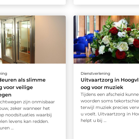
ning
Dienstverlening
deuren als slimme
Uitvaartzorg in Hoogvl
g voor veilige
oog voor muziek
Tijdens een afscheid kunn
egen
woorden soms tekortschie
luchtwegen zijn onmisbaar
terwijl muziek precies ver
bouw, zeker wanneer het
u voelt. Uitvaartzorg in Ho
p noodsituaties waarbij
helpt u bij ...
len levens kan redden.
ren ...