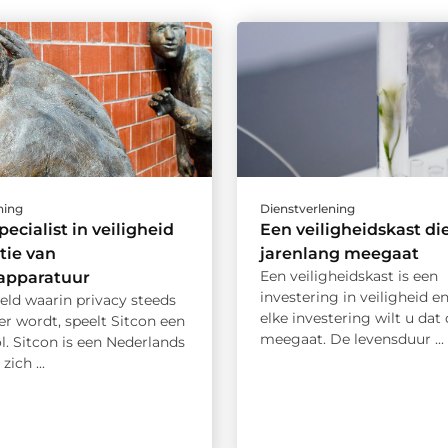
ning
Dienstverlening
pecialist in veiligheid
Een veiligheidskast di
tie van
jarenlang meegaat
Een veiligheidskast is een
rapparatuur
investering in veiligheid en
eld waarin privacy steeds
elke investering wilt u dat
er wordt, speelt Sitcon een
meegaat. De levensduur ...
ol. Sitcon is een Nederlands
zich ...