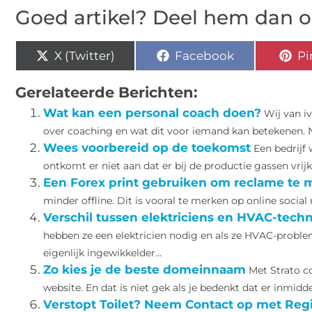
Goed artikel? Deel hem dan o
X (Twitter)
Facebook
Pi
Gerelateerde Berichten:
Wat kan een personal coach doen?
Wij van i
over coaching en wat dit voor iemand kan betekenen. Nee
Wees voorbereid op de toekomst
Een bedrijf
ontkomt er niet aan dat er bij de productie gassen vrij
Een Forex print gebruiken om reclame te
minder offline. Dit is vooral te merken op online socia
Verschil tussen elektriciens en HVAC-techn
hebben ze een elektricien nodig en als ze HVAC-probl
eigenlijk ingewikkelder...
Zo kies je de beste domeinnaam
Met Strato c
website. En dat is niet gek als je bedenkt dat er inmiddel
Verstopt Toilet? Neem Contact op met Regi