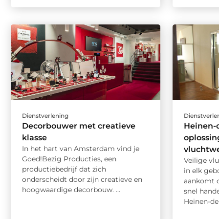
Dienstverlening
Dienstverle
Decorbouwer met creatieve
Heinen-
klasse
oplossin
In het hart van Amsterdam vind je
vluchtw
Goed!Bezig Producties, een
Veilige v
productiebedrijf dat zich
in elk ge
onderscheidt door zijn creatieve en
aankomt o
hoogwaardige decorbouw. ...
snel hande
Heinen-deu