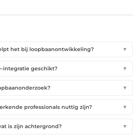
lpt het bij loopbaanontwikkeling?
▼
e-integratie geschikt?
▼
oopbaanonderzoek?
▼
rkende professionals nuttig zijn?
▼
at is zijn achtergrond?
▼