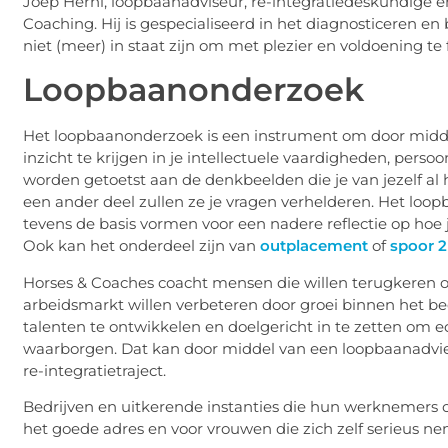
Joep Herni, loopbaanadviseur, re-integratiedeskundige 
Coaching. Hij is gespecialiseerd in het diagnosticeren 
niet (meer) in staat zijn om met plezier en voldoening te 
Loopbaanonderzoek
Het loopbaanonderzoek is een instrument om door midd
inzicht te krijgen in je intellectuele vaardigheden, perso
worden getoetst aan de denkbeelden die je van jezelf al h
een ander deel zullen ze je vragen verhelderen. Het loo
tevens de basis vormen voor een nadere reflectie op hoe 
Ook kan het onderdeel zijn van
outplacement
of
spoor 2
Horses & Coaches coacht mensen die willen terugkeren o
arbeidsmarkt willen verbeteren door groei binnen het be
talenten te ontwikkelen en doelgericht in te zetten om 
waarborgen. Dat kan door middel van een loopbaanadvies
re-integratietraject.
Bedrijven en uitkerende instanties die hun werknemers o
het goede adres en voor vrouwen die zich zelf serieus ne