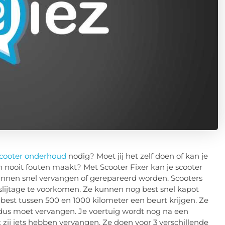
cooter onderhoud
nodig? Moet jij het zelf doen of kan je
n nooit fouten maakt? Met Scooter Fixer kan je scooter
nen snel vervangen of gerepareerd worden. Scooters
ijtage te voorkomen. Ze kunnen nog best snel kapot
 best tussen 500 en 1000 kilometer een beurt krijgen. Ze
ets dus moet vervangen. Je voertuig wordt nog na een
ij iets hebben vervangen. Ze doen voor 3 verschillende