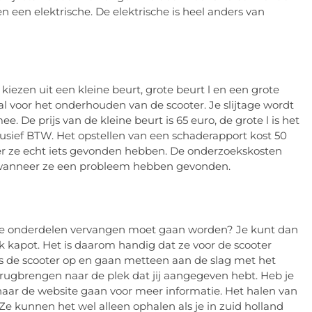
n een elektrische. De elektrische is heel anders van
 kiezen uit een kleine beurt, grote beurt l en een grote
aal voor het onderhouden van de scooter. Je slijtage wordt
 De prijs van de kleine beurt is 65 euro, de grote l is het
clusief BTW. Het opstellen van een schaderapport kost 50
eer ze echt iets gevonden hebben. De onderzoekskosten
k wanneer ze een probleem hebben gevonden.
de onderdelen vervangen moet gaan worden? Je kunt dan
jk kapot. Het is daarom handig dat ze voor de scooter
s de scooter op en gaan metteen aan de slag met het
terugbrengen naar de plek dat jij aangegeven hebt. Heb je
 naar de website gaan voor meer informatie. Het halen van
Ze kunnen het wel alleen ophalen als je in zuid holland