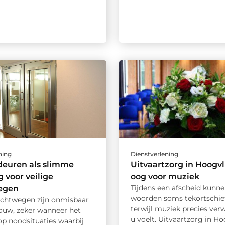
ning
Dienstverlening
deuren als slimme
Uitvaartzorg in Hoogvl
g voor veilige
oog voor muziek
Tijdens een afscheid kunn
egen
woorden soms tekortschie
luchtwegen zijn onmisbaar
terwijl muziek precies ver
bouw, zeker wanneer het
u voelt. Uitvaartzorg in Ho
p noodsituaties waarbij