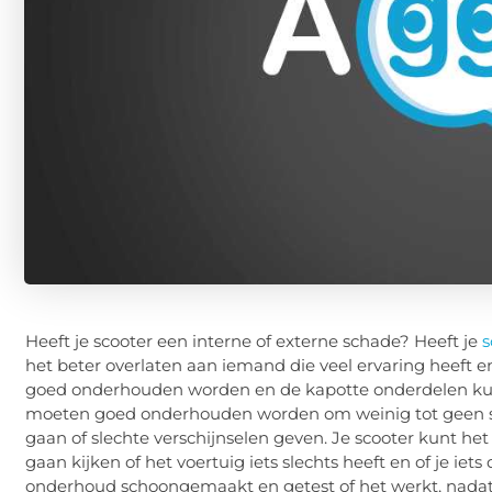
Heeft je scooter een interne of externe schade? Heeft je
s
het beter overlaten aan iemand die veel ervaring heeft e
goed onderhouden worden en de kapotte onderdelen kun
moeten goed onderhouden worden om weinig tot geen sl
gaan of slechte verschijnselen geven. Je scooter kunt het
gaan kijken of het voertuig iets slechts heeft en of je i
onderhoud schoongemaakt en getest of het werkt, nadat z