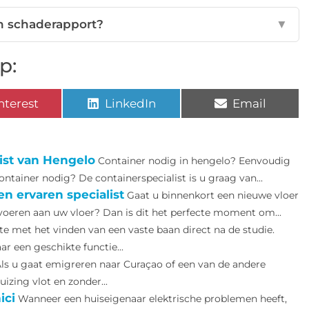
n schaderapport?
▼
p:
nterest
LinkedIn
Email
ist van Hengelo
Container nodig in hengelo? Eenvoudig
ontainer nodig? De containerspecialist is u graag van...
n ervaren specialist
Gaat u binnenkort een nieuwe vloer
tvoeren aan uw vloer? Dan is dit het perfecte moment om...
te met het vinden van een vaste baan direct na de studie.
 een geschikte functie...
ls u gaat emigreren naar Curaçao of een van de andere
uizing vlot en zonder...
ici
Wanneer een huiseigenaar elektrische problemen heeft,