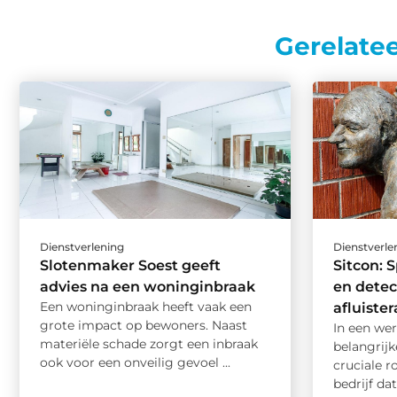
Gerelate
Dienstverlening
Dienstverle
Slotenmaker Soest geeft
Sitcon: S
advies na een woninginbraak
en detec
Een woninginbraak heeft vaak een
afluiste
grote impact op bewoners. Naast
In een wer
materiële schade zorgt een inbraak
belangrijk
ook voor een onveilig gevoel ...
cruciale r
bedrijf dat 