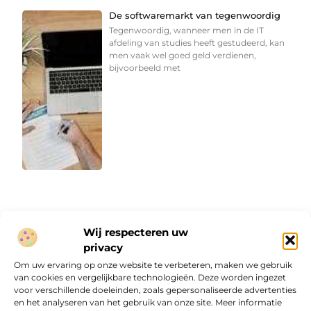
De softwaremarkt van tegenwoordig
Tegenwoordig, wanneer men in de IT
afdeling van studies heeft gestudeerd, kan
men vaak wel goed geld verdienen,
bijvoorbeeld met
Wij respecteren uw
privacy
Onze informatie
Om uw ervaring op onze website te verbeteren, maken we gebruik
van cookies en vergelijkbare technologieën. Deze worden ingezet
Website linkbuilding: hoe je van een goede site een vindbare site maakt
Verdien geld met je website: van passieproject naar online inkomen
voor verschillende doeleinden, zoals gepersonaliseerde advertenties
en het analyseren van het gebruik van onze site. Meer informatie