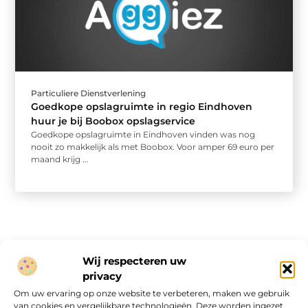
Particuliere Dienstverlening
Goedkope opslagruimte in regio Eindhoven
huur je bij Boobox opslagservice
Goedkope opslagruimte in Eindhoven vinden was nog
nooit zo makkelijk als met Boobox. Voor amper 69 euro per
maand krijg ...
Wij respecteren uw
privacy
Onze informatie
Om uw ervaring op onze website te verbeteren, maken we gebruik
van cookies en vergelijkbare technologieën. Deze worden ingezet