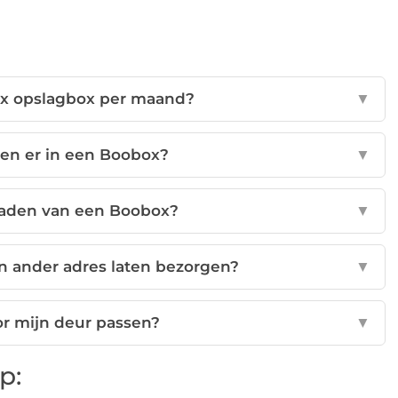
ox opslagbox per maand?
▼
sen er in een Boobox?
▼
nladen van een Boobox?
▼
n ander adres laten bezorgen?
▼
r mijn deur passen?
▼
p: