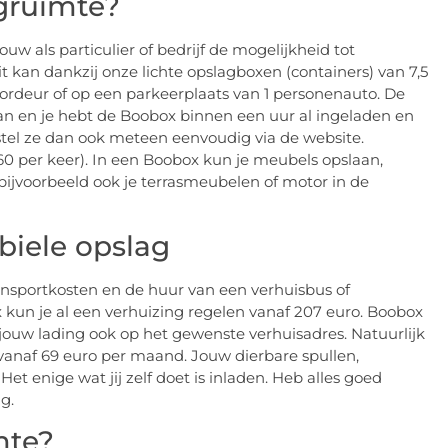
gruimte?
uw als particulier of bedrijf de mogelijkheid tot
 kan dankzij onze lichte opslagboxen (containers) van 7,5
oordeur of op een parkeerplaats van 1 personenauto. De
an en je hebt de Boobox binnen een uur al ingeladen en
stel ze dan ook meteen eenvoudig via de website.
0 per keer). In een Boobox kun je meubels opslaan,
bijvoorbeeld ook je terrasmeubelen of motor in de
iele opslag
ansportkosten en de huur van een verhuisbus of
 kun je al een verhuizing regelen vanaf 207 euro. Boobox
 jouw lading ook op het gewenste verhuisadres. Natuurlijk
l vanaf 69 euro per maand. Jouw dierbare spullen,
et enige wat jij zelf doet is inladen. Heb alles goed
g.
mte?