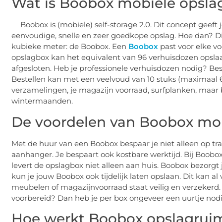
Wat is Boobox mobiele opsla
Boobox is (mobiele) self-storage 2.0. Dit concept geeft jo
eenvoudige, snelle en zeer goedkope opslag. Hoe dan? Dit
kubieke meter: de Boobox. Een
Boobox
past voor elke v
opslagbox kan het equivalent van 96 verhuisdozen opsla
afgesloten. Heb je professionele verhuisdozen nodig? Be
Bestellen kan met een veelvoud van 10 stuks (maximaal 6
verzamelingen, je magazijn voorraad, surfplanken, maar 
wintermaanden.
De voordelen van Boobox mob
Met de huur van een Boobox bespaar je niet alleen op tr
aanhanger. Je bespaart ook kostbare werktijd. Bij Boobox
levert de opslagbox niet alleen aan huis. Boobox bezorgt
kun je jouw Boobox ook tijdelijk laten opslaan. Dit kan a
meubelen of magazijnvoorraad staat veilig en verzekerd. H
voorbereid? Dan heb je per box ongeveer een uurtje nodi
Hoe werkt Boobox opslagrui