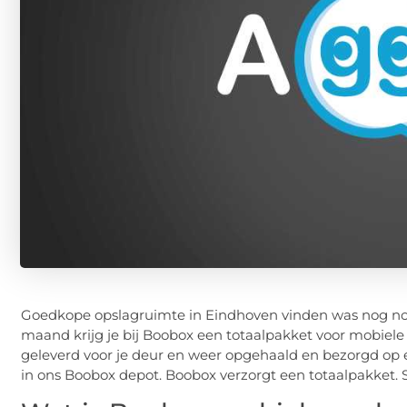
Goedkope opslagruimte in Eindhoven vinden was nog noo
maand krijg je bij Boobox een totaalpakket voor mobiele
geleverd voor je deur en weer opgehaald en bezorgd op 
in ons Boobox depot. Boobox verzorgt een totaalpakket. S