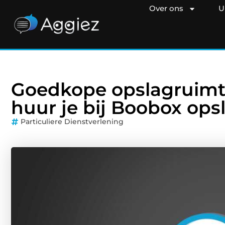
Over ons
U
Goedkope opslagruimte
huur je bij Boobox ops
Particuliere Dienstverlening