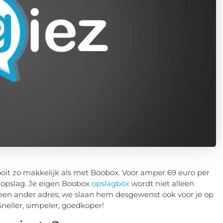
it zo makkelijk als met Boobox. Voor amper 69 euro per
 opslag. Je eigen Boobox
opslagbox
wordt niet alleen
een ander adres; we slaan hem desgewenst ook voor je op
neller, simpeler, goedkoper!