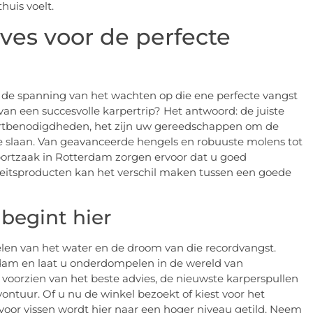
huis voelt.
ves voor de perfecte
en de spanning van het wachten op die ene perfecte vangst
an een succesvolle karpertrip? Het antwoord: de juiste
portbenodigdheden, het zijn uw gereedschappen om de
te slaan. Van geavanceerde hengels en robuuste molens tot
sportzaak in Rotterdam zorgen ervoor dat u goed
teitsproducten kan het verschil maken tussen een goede
begint hier
selen van het water en de droom van die recordvangst.
rdam en laat u onderdompelen in de wereld van
 voorzien van het beste advies, de nieuwste karperspullen
vontuur. Of u nu de winkel bezoekt of kiest voor het
 voor vissen wordt hier naar een hoger niveau getild. Neem