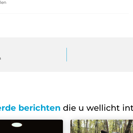
len
n
erde berichten
die u wellicht in