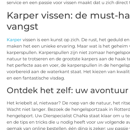
service en een passie voor vissen maakt dat u zich direct t
Karper vissen: de must-ha
vangst
Karper
vissen is een kunst op zich. De rust, het geduld 
maken het een unieke ervaring. Maar wat is het geheim v
karperspullen. Karperspullen zijn niet zomaar hengels
natuur te trotseren en de grootste karpers aan de haak 
het perfecte aas en voer, de karperspullen in de hengel
voorbereid aan de waterkant staat. Het kiezen van kwali
en een fantastische visdag.
Ontdek het zelf: uw avontuur 
Het kriebelt al, nietwaar? De roep van de natuur, het rit
Wacht niet langer. Bezoek de hengelsportzaak in Rotte
hengelsport. Uw Dierspecialist ChaNa staat klaar om u te
en de tips en tricks die u nodig heeft voor uw volgende a
gemak van online bestellen, één ding is zeker: uw passie