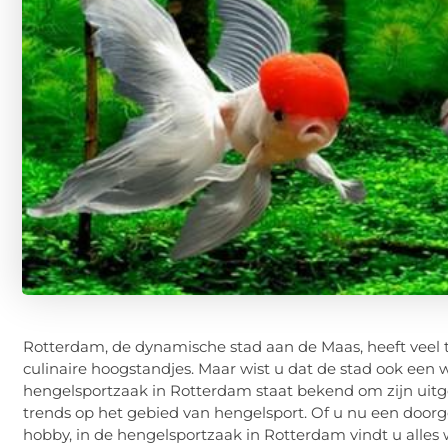
Rotterdam, de dynamische stad aan de Maas, heeft veel t
culinaire hoogstandjes. Maar wist u dat de stad ook een 
hengelsportzaak in Rotterdam staat bekend om zijn uitg
trends op het gebied van hengelsport. Of u nu een doorg
hobby, in de hengelsportzaak in Rotterdam vindt u alles