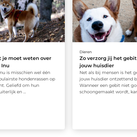
Dieren
t je moet weten over
Zo verzorg jij het gebi
 Inu
jouw huisdier
nu is misschien wel één
Net als bij mensen is het g
pulairste hondenrassen op
jouw huisdier ontzettend b
t. Geliefd om hun
Wanneer een gebit niet g
iterlijk en ...
schoongemaakt wordt, kan 