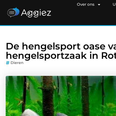
Over ons
U
De hengelsport oase v
hengelsportzaak in Ro
Dieren