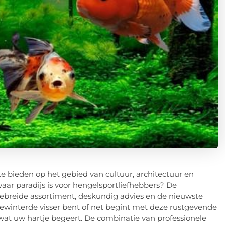
e bieden op het gebied van cultuur, architectuur en
waar paradijs is voor hengelsportliefhebbers? De
ebreide assortiment, deskundig advies en de nieuwste
ewinterde visser bent of net begint met deze rustgevende
 wat uw hartje begeert. De combinatie van professionele