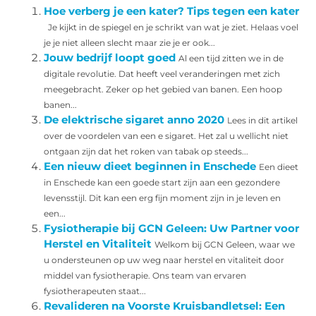
Hoe verberg je een kater? Tips tegen een kater
Je kijkt in de spiegel en je schrikt van wat je ziet. Helaas voel
je je niet alleen slecht maar zie je er ook...
Jouw bedrijf loopt goed
Al een tijd zitten we in de
digitale revolutie. Dat heeft veel veranderingen met zich
meegebracht. Zeker op het gebied van banen. Een hoop
banen...
De elektrische sigaret anno 2020
Lees in dit artikel
over de voordelen van een e sigaret. Het zal u wellicht niet
ontgaan zijn dat het roken van tabak op steeds...
Een nieuw dieet beginnen in Enschede
Een dieet
in Enschede kan een goede start zijn aan een gezondere
levensstijl. Dit kan een erg fijn moment zijn in je leven en
een...
Fysiotherapie bij GCN Geleen: Uw Partner voor
Herstel en Vitaliteit
Welkom bij GCN Geleen, waar we
u ondersteunen op uw weg naar herstel en vitaliteit door
middel van fysiotherapie. Ons team van ervaren
fysiotherapeuten staat...
Revalideren na Voorste Kruisbandletsel: Een