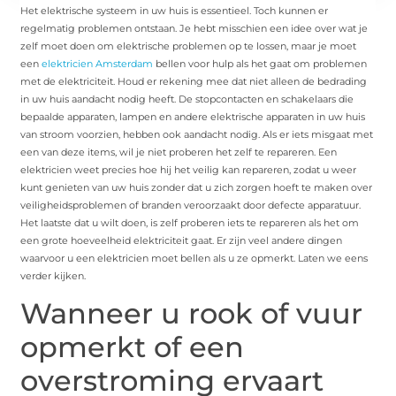
Het elektrische systeem in uw huis is essentieel. Toch kunnen er
regelmatig problemen ontstaan. Je hebt misschien een idee over wat je
zelf moet doen om elektrische problemen op te lossen, maar je moet
een
elektricien Amsterdam
bellen voor hulp als het gaat om problemen
met de elektriciteit. Houd er rekening mee dat niet alleen de bedrading
in uw huis aandacht nodig heeft. De stopcontacten en schakelaars die
bepaalde apparaten, lampen en andere elektrische apparaten in uw huis
van stroom voorzien, hebben ook aandacht nodig. Als er iets misgaat met
een van deze items, wil je niet proberen het zelf te repareren. Een
elektricien weet precies hoe hij het veilig kan repareren, zodat u weer
kunt genieten van uw huis zonder dat u zich zorgen hoeft te maken over
veiligheidsproblemen of branden veroorzaakt door defecte apparatuur.
Het laatste dat u wilt doen, is zelf proberen iets te repareren als het om
een ​​grote hoeveelheid elektriciteit gaat. Er zijn veel andere dingen
waarvoor u een elektricien moet bellen als u ze opmerkt. Laten we eens
verder kijken.
Wanneer u rook of vuur
opmerkt of een
overstroming ervaart