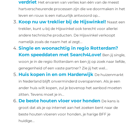
verdriet
Het ervaren van verlies kan één van de meest
hartverscheurende processen zijn die we doormaken in het
leven en rouw is een natuurlijk antwoord op...
Koop nu uw treklier bij de Hijswinkel!
Naast een
treklier, kunt u bij de Hijswinkel ook terecht voor allerlei
andere technische producten. De Hijswinkel verkoopt
namelijk zoals de naam het al zegt...
Single en woonachtig in regio Rotterdam?
Kom speeddaten met Search4Love!
Ben jij single,
woon je in de regio Rotterdam en ben jij op zoek naar liefde,
genegenheid of een vaste partner? Zie jij het wel...
Huis kopen in en om Harderwijk
De huizenmarkt
in Nederland blijft onverminderd overspannen. Als je een
ander huis wilt kopen, zul je bovenop het aanbod moeten
zitten. Tevens moet je in...
De beste houten vloer voor honden
De kans is
groot dat als je op internet aan het zoeken bent naar de
beste houten vloeren voor honden, je harige BFF je
huidige...