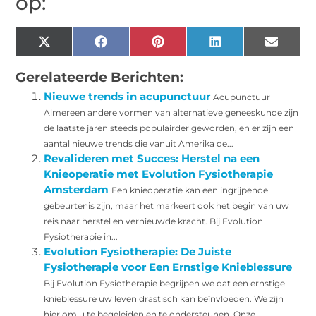
op:
X
Facebook
Pinterest
LinkedIn
Email
(Twitter)
Gerelateerde Berichten:
Nieuwe trends in acupunctuur
Acupunctuur
Almereen andere vormen van alternatieve geneeskunde zijn
de laatste jaren steeds populairder geworden, en er zijn een
aantal nieuwe trends die vanuit Amerika de...
Revalideren met Succes: Herstel na een
Knieoperatie met Evolution Fysiotherapie
Amsterdam
Een knieoperatie kan een ingrijpende
gebeurtenis zijn, maar het markeert ook het begin van uw
reis naar herstel en vernieuwde kracht. Bij Evolution
Fysiotherapie in...
Evolution Fysiotherapie: De Juiste
Fysiotherapie voor Een Ernstige Knieblessure
Bij Evolution Fysiotherapie begrijpen we dat een ernstige
knieblessure uw leven drastisch kan beïnvloeden. We zijn
hier om u te begeleiden en te ondersteunen. Onze...