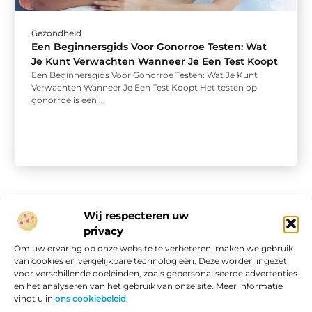
Gezondheid
Een Beginnersgids Voor Gonorroe Testen: Wat
Je Kunt Verwachten Wanneer Je Een Test Koopt
Een Beginnersgids Voor Gonorroe Testen: Wat Je Kunt
Verwachten Wanneer Je Een Test Koopt Het testen op
gonorroe is een ...
Wij respecteren uw
privacy
Onze informatie
Om uw ervaring op onze website te verbeteren, maken we gebruik
van cookies en vergelijkbare technologieën. Deze worden ingezet
Website linkbuilding: hoe je van een goede site een vindbare site maakt
Verdien geld met je website: van passieproject naar online inkomen
voor verschillende doeleinden, zoals gepersonaliseerde advertenties
en het analyseren van het gebruik van onze site. Meer informatie
vindt u in
ons cookiebeleid
.