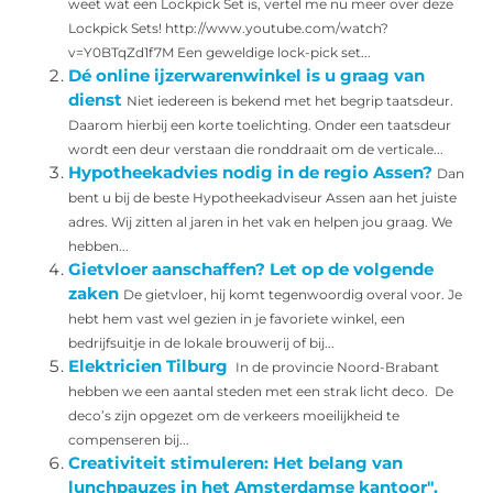
weet wat een Lockpick Set is, vertel me nu meer over deze
Lockpick Sets! http://www.youtube.com/watch?
v=Y0BTqZd1f7M Een geweldige lock-pick set...
Dé online ijzerwarenwinkel is u graag van
dienst
Niet iedereen is bekend met het begrip taatsdeur.
Daarom hierbij een korte toelichting. Onder een taatsdeur
wordt een deur verstaan die ronddraait om de verticale...
Hypotheekadvies nodig in de regio Assen?
Dan
bent u bij de beste Hypotheekadviseur Assen aan het juiste
adres. Wij zitten al jaren in het vak en helpen jou graag. We
hebben...
Gietvloer aanschaffen? Let op de volgende
zaken
De gietvloer, hij komt tegenwoordig overal voor. Je
hebt hem vast wel gezien in je favoriete winkel, een
bedrijfsuitje in de lokale brouwerij of bij...
Elektricien Tilburg
In de provincie Noord-Brabant
hebben we een aantal steden met een strak licht deco. De
deco’s zijn opgezet om de verkeers moeilijkheid te
compenseren bij...
Creativiteit stimuleren: Het belang van
lunchpauzes in het Amsterdamse kantoor".