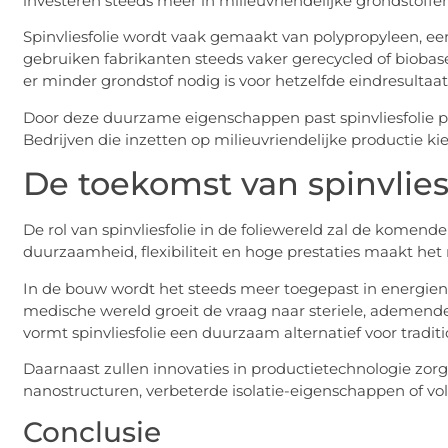
investeren steeds meer in milieuvriendelijke grondstoffen
Spinvliesfolie wordt vaak gemaakt van polypropyleen, een 
gebruiken fabrikanten steeds vaker gerecycled of biobas
er minder grondstof nodig is voor hetzelfde eindresultaa
Door deze duurzame eigenschappen past spinvliesfolie pe
Bedrijven die inzetten op milieuvriendelijke productie ki
De toekomst van spinvliesf
De rol van spinvliesfolie in de foliewereld zal de komen
duurzaamheid, flexibiliteit en hoge prestaties maakt het
In de bouw wordt het steeds meer toegepast in energien
medische wereld groeit de vraag naar steriele, ademende 
vormt spinvliesfolie een duurzaam alternatief voor traditio
Daarnaast zullen innovaties in productietechnologie zorg
nanostructuren, verbeterde isolatie-eigenschappen of vol
Conclusie