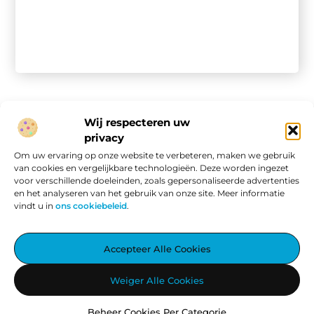
Wij respecteren uw
privacy
Onze informatie
Om uw ervaring op onze website te verbeteren, maken we gebruik
van cookies en vergelijkbare technologieën. Deze worden ingezet
Website linkbuilding: hoe je van een goede site een vindbare site maakt
Verdien geld met je website: van passieproject naar online inkomen
voor verschillende doeleinden, zoals gepersonaliseerde advertenties
en het analyseren van het gebruik van onze site. Meer informatie
vindt u in
ons cookiebeleid
.
Aggiez.nl – Altijd Iets Interessants te Lezen.
Accepteer Alle Cookies
Ontdek een wereld vol inspirerende blogs en artikelen, zorgvuldig
Weiger Alle Cookies
geselecteerd om jouw dag te verrijken.
Beheer Cookies Per Categorie