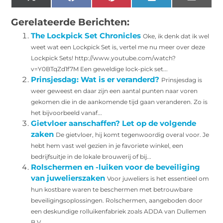
X
Facebook
Pinterest
LinkedIn
Email
(Twitter)
Gerelateerde Berichten:
The Lockpick Set Chronicles
Oke, ik denk dat ik wel
weet wat een Lockpick Set is, vertel me nu meer over deze
Lockpick Sets! http://www.youtube.com/watch?
v=Y0BTqZd1f7M Een geweldige lock-pick set...
Prinsjesdag: Wat is er veranderd?
Prinsjesdag is
weer geweest en daar zijn een aantal punten naar voren
gekomen die in de aankomende tijd gaan veranderen. Zo is
het bijvoorbeeld vanaf...
Gietvloer aanschaffen? Let op de volgende
zaken
De gietvloer, hij komt tegenwoordig overal voor. Je
hebt hem vast wel gezien in je favoriete winkel, een
bedrijfsuitje in de lokale brouwerij of bij...
Rolschermen en -luiken voor de beveiliging
van juwelierszaken
Voor juweliers is het essentieel om
hun kostbare waren te beschermen met betrouwbare
beveiligingsoplossingen. Rolschermen, aangeboden door
een deskundige rolluikenfabriek zoals ADDA van Dullemen
B.V.,...