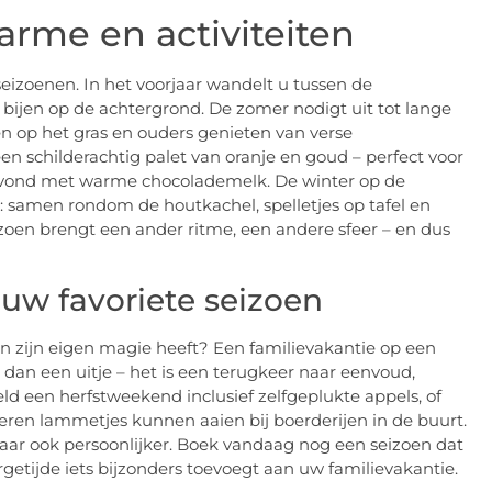
arme en activiteiten
seizoenen. In het voorjaar wandelt u tussen de
ijen op de achtergrond. De zomer nodigt uit tot lange
ven op het gras en ouders genieten van verse
en schilderachtig palet van oranje en goud – perfect voor
 avond met warme chocolademelk. De winter op de
: samen rondom de houtkachel, spelletjes op tafel en
izoen brengt een ander ritme, een andere sfeer – en dus
 uw favoriete seizoen
 zijn eigen magie heeft? Een familievakantie op een
 dan een uitje – het is een terugkeer naar eenvoud,
ld een herfstweekend inclusief zelfgeplukte appels, of
deren lammetjes kunnen aaien bij boerderijen in de buurt.
maar ook persoonlijker. Boek vandaag nog een seizoen dat
argetijde iets bijzonders toevoegt aan uw familievakantie.