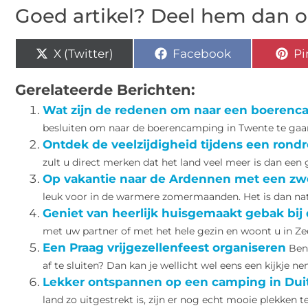
Goed artikel? Deel hem dan o
X (Twitter)
Facebook
Pi
Gerelateerde Berichten:
Wat zijn de redenen om naar een boerenc
besluiten om naar de boerencamping in Twente te gaan.
Ontdek de veelzijdigheid tijdens een rond
zult u direct merken dat het land veel meer is dan een gr
Op vakantie naar de Ardennen met een 
leuk voor in de warmere zomermaanden. Het is dan natu
Geniet van heerlijk huisgemaakt gebak bij
met uw partner of met het hele gezin en woont u in Zee
Een Praag vrijgezellenfeest organiseren
Ben 
af te sluiten? Dan kan je wellicht wel eens een kijkje nem
Lekker ontspannen op een camping in Dui
land zo uitgestrekt is, zijn er nog echt mooie plekken t