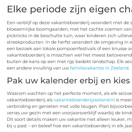
Elke periode zijn eigen ch
Een verblijf op deze vakantieboerderij verandert met de 
bloesemrijke boomgaarden, met het zachte zoemen van b
picknicks in de beschutte tuin, waar kinderen zich uitle
streekproducten. In de herfst verandert de omgeving in e
een bezoek aan lokale pompoenfestivals of een knusse
vakantieboerderij is misschien wel het meest betoverend
buiten de kans op een met rijp bedekt landschap. Elk se
een andere invulling van uw
familievakantie in Zeeland
.
Pak uw kalender erbij en kies
Waarom wachten op het perfecte moment, als elk seizoen
vakantieboerderij als
vakantieboerderijzeeland.nl
is meer
verbinding en genieten met volle teugen. Plan bijvoorbee
verras uw gezin met een voorjaarsverblijf waarbij de kin
Dit soort details maken uw vakantie niet alleen leuker, 
bij u past – en beleef hoe een vakantieboerderij in elk ja