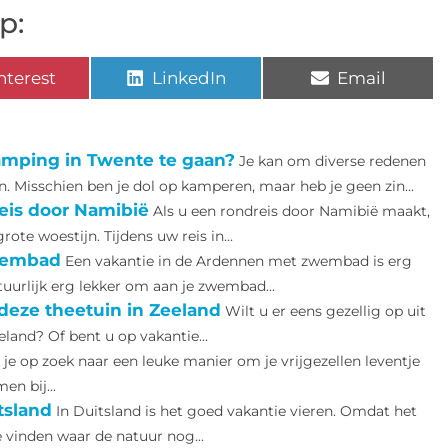
p:
nterest
LinkedIn
Email
amping in Twente te gaan?
Je kan om diverse redenen
 Misschien ben je dol op kamperen, maar heb je geen zin...
reis door Namibië
Als u een rondreis door Namibië maakt,
ote woestijn. Tijdens uw reis in...
zwembad
Een vakantie in de Ardennen met zwembad is erg
urlijk erg lekker om aan je zwembad...
 deze theetuin in Zeeland
Wilt u er eens gezellig op uit
land? Of bent u op vakantie...
je op zoek naar een leuke manier om je vrijgezellen leventje
en bij...
tsland
In Duitsland is het goed vakantie vieren. Omdat het
e vinden waar de natuur nog...