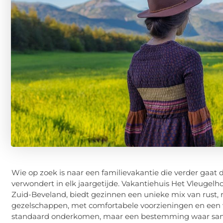
Wie op zoek is naar een familievakantie die verder gaat 
verwondert in elk jaargetijde. Vakantiehuis Het Vleugelh
Zuid-Beveland, biedt gezinnen een unieke mix van rust, ru
gezelschappen, met comfortabele voorzieningen en een wa
standaard onderkomen, maar een bestemming waar sam