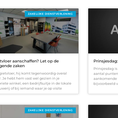
ZAKELIJKE DIENSTVERLENING
tvloer aanschaffen? Let op de
Prinsjesdag:
lgende zaken
Prinsjesdag is
gietvloer, hij komt tegenwoordig overal
aantal punten
r. Je hebt hem vast wel gezien in je
aankomende ti
riete winkel, een bedrijfsuitje in de lokale
bijvoorbeeld 
uwerij of bij iemand waar je op visite
ZAKELIJKE DIENSTVERLENING