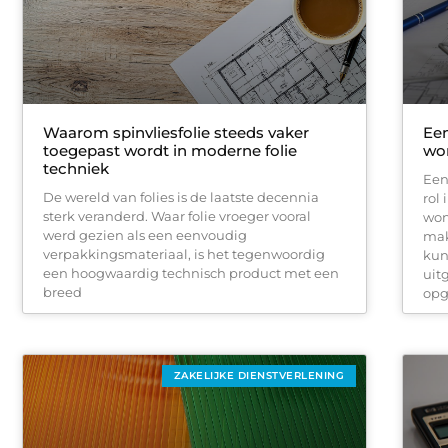
Waarom spinvliesfolie steeds vaker
Een
toegepast wordt in moderne folie
wo
techniek
Een
De wereld van folies is de laatste decennia
rol
sterk veranderd. Waar folie vroeger vooral
won
werd gezien als een eenvoudig
mak
verpakkingsmateriaal, is het tegenwoordig
kun
een hoogwaardig technisch product met een
uit
breed
opg
ZAKELIJKE DIENSTVERLENING