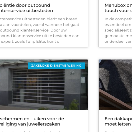
iciëntie door outbound
Menubox on
ntenservice uitbesteden
touch voor 
ntenservice uitbesteden biedt een breed
In de competi
la aan voordelen, vooral wanneer het gaat
essentieel om 
outbound klantenservice. Door uw
specialiseert 
bound klantenservice uit te besteden aan
gemaakte men
expert, zoals Tulip Elite, kunt u
onderdeel van
ZAKELIJKE DIENSTVERLENING
schermen en -luiken voor de
Een dakkape
eiliging van juwelierszaken
moet letten