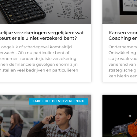
elijke verzekeringen vergelijken: wat
Kansen voo
eurt er als u niet verzekerd bent?
Coaching en
 ongeluk of schadegeval komt altijd
Ondernemers 
erwacht. Of u nu particulier bent of
Ontwikkeling
ernemer, zonder de juiste verzekering
sta je vaak v
nen de financiële gevolgen enorm zijn.
variërend va
h stellen veel bedrijven en particulieren
strategische 
kan hierin een
ZAKELIJKE DIENSTVERLENING