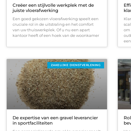
Creëer een stijlvolle werkplek met de
Eff
juiste vloerafwerking
kla
Een goed gekozen vloerafwerking speelt een
Kla
cruciale rol in de uitstraling en het comfort
sca
van uw thuiswerkplek. Of u nu een apart
om 
kantoor heeft of een hoek van de woonkamer
out
een 
ZAKELIJKE DIENSTVERLENING
De expertise van een gravel leverancier
Rol
in sportfaciliteiten
bev