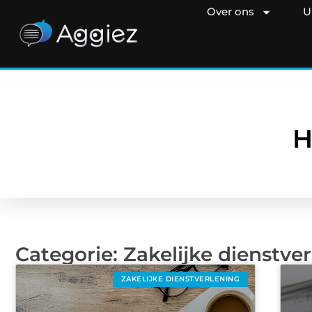
Over ons
U
H
Categorie: Zakelijke dienstve
ZAKELIJKE DIENSTVERLENING