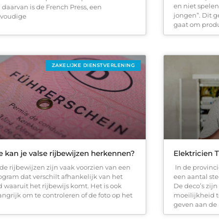
en niet spele
 daarvan is de French Press, een
jongen”. Dit 
voudige
gaat om produc
ZAKELIJKE DIENSTVERLENING
 kan je valse rijbewijzen herkennen?
Elektricien 
ide rijbewijzen zijn vaak voorzien van een
In de provinc
ogram dat verschilt afhankelijk van het
een aantal ste
d waaruit het rijbewijs komt. Het is ook
De deco’s zij
angrijk om te controleren of de foto op het
moeilijkheid t
geven aan de