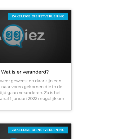
ZAKELIJKE DIENSTVERLENING
 Wat is er veranderd?
 weer geweest en daar zijn een
 naar voren gekomen die in de
jd gaan veranderen. Zo is het
vanaf 1 januari 2022 mogelijk om
ZAKELIJKE DIENSTVERLENING