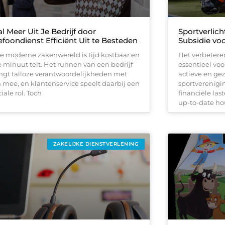
l Meer Uit Je Bedrijf door
Sportverlic
efoondienst Efficiënt Uit te Besteden
Subsidie vo
de moderne zakenwereld is tijd kostbaar en
Het verbeteren
e minuut telt. Het runnen van een bedrijf
essentieel vo
ngt talloze verantwoordelijkheden met
actieve en gez
h mee, en klantenservice speelt daarbij een
sportverenigi
iale rol. Toch
financiële la
up-to-date h
ZAKELIJKE DIENSTVERLENING