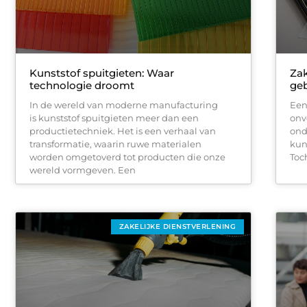
Kunststof spuitgieten: Waar
Zak
technologie droomt
geb
In de wereld van moderne manufacturing
Een
is kunststof spuitgieten meer dan een
onv
productietechniek. Het is een verhaal van
ond
transformatie, waarin ruwe materialen
kun
worden omgetoverd tot producten die onze
Toc
wereld vormgeven. Een
ZAKELIJKE DIENSTVERLENING