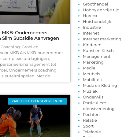
Groothandel
Hobby en vrije tijd
Horeca
Huishoudelijk
Industrie
r MKB: Ondernemers
Internet
 Slim Subsidie Aanvragen
Internet marketing
Kinderen
Coaching: Groei en
Kunst en Kitsch
 voor MKB Als MKB-ondernemer
Management
oor complexe uitdagingen,
Marketing
n personeelsmanagement tot
Media
groei. Ondernemers coaching
Meubels
 sleutelrol spelen. Met de
Mobiliteit
Mode en Kleding
Muziek
Onderwijs
ZAKELIJKE DIENSTVERLENING
Particuliere
dienstverlening
Rechten
Relatie
Sport
Telefonie