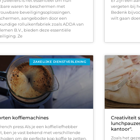
r juweliers is het essentieel om hun
Er zijn een aa
tbare waren te beschermen met
vergeten bij 
rouwbare beveiligingsoplossingen.
Bedenk bijvoo
schermen, aangeboden door een
wilt gaan doe
kundige rolluikenfabriek zoals ADDA van
lemen B.V., bieden deze essentiële
eiliging. Ze
ZAKELIJKE DIENSTVERLENING
rten koffiemachines
Creativiteit
lunchpauze
french press Als je een koffieliefhebber
kantoor".
t, ben je vast bekend met verschillende
Zoals het gez
hoden om de perfecte kop koffie te zetten.