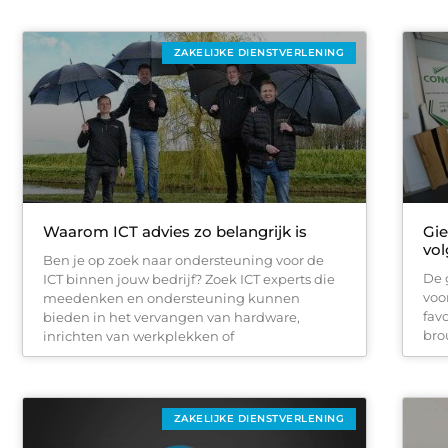
ZAKELIJKE DIENSTVERLENING
Waarom ICT advies zo belangrijk is
Gie
vo
Ben je op zoek naar ondersteuning voor de
De 
ICT binnen jouw bedrijf? Zoek ICT experts die
voo
meedenken en ondersteuning kunnen
favo
bieden in het vervangen van hardware,
bro
inrichten van werkplekken of
ZAKELIJKE DIENSTVERLENING