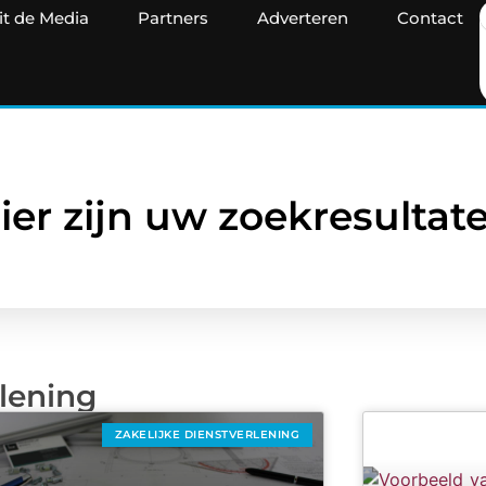
it de Media
Partners
Adverteren
Contact
ier zijn uw zoekresultat
rlening
ZAKELIJKE DIENSTVERLENING