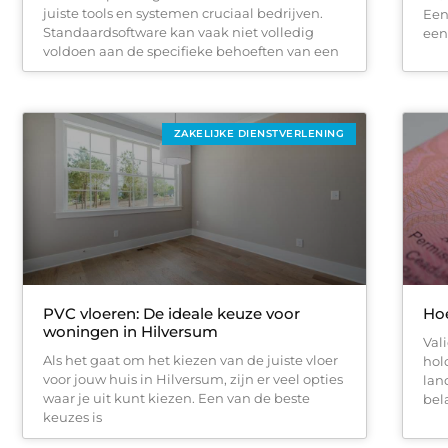
juiste tools en systemen cruciaal bedrijven.
Een
Standaardsoftware kan vaak niet volledig
een
voldoen aan de specifieke behoeften van een
ZAKELIJKE DIENSTVERLENING
PVC vloeren: De ideale keuze voor
Hoe
woningen in Hilversum
Val
Als het gaat om het kiezen van de juiste vloer
hol
voor jouw huis in Hilversum, zijn er veel opties
lan
waar je uit kunt kiezen. Een van de beste
bel
keuzes is