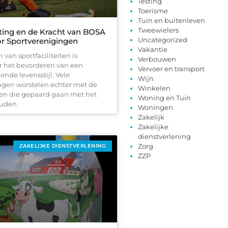
Testing
Toerisme
Tuin en buitenleven
Tweewielers
hting en de Kracht van BOSA
Uncategorized
or Sportverenigingen
Vakantie
 van sportfaciliteiten is
Verbouwen
or het bevorderen van een
Vervoer en transport
onde levensstijl. Vele
Wijn
ngen worstelen echter met de
Winkelen
sten die gepaard gaan met het
Woning en Tuin
ouden
Woningen
Zakelijk
Zakelijke
dienstverlening
Zorg
ZAKELIJKE DIENSTVERLENING
ZZP