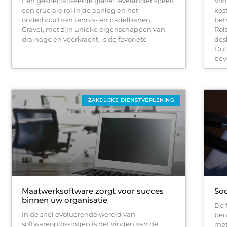
Een gespecialiseerde gravel leverancier speelt
Voo
een cruciale rol in de aanleg en het
kos
onderhoud van tennis- en padelbanen.
bet
Gravel, met zijn unieke eigenschappen van
Rol
drainage en veerkracht, is de favoriete
des
Dul
bev
ZAKELIJKE DIENSTVERLENING
Maatwerksoftware zorgt voor succes
Soo
binnen uw organisatie
De 
In de snel evoluerende wereld van
ben
softwareoplossingen is het vinden van de
met