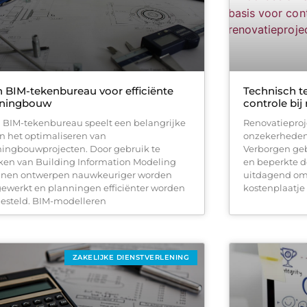
 BIM-tekenbureau voor efficiënte
Technisch t
ningbouw
controle bij
 BIM-tekenbureau speelt een belangrijke
Renovatiepro
 in het optimaliseren van
onzekerheden
ingbouwprojecten. Door gebruik te
Verborgen geb
en van Building Information Modeling
en beperkte 
nen ontwerpen nauwkeuriger worden
uitdagend om 
gewerkt en planningen efficiënter worden
kostenplaatje 
esteld. BIM-modelleren
ZAKELIJKE DIENSTVERLENING