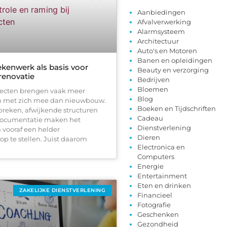
Aanbiedingen
Afvalverwerking
Alarmsysteem
Architectuur
Auto's en Motoren
Banen en opleidingen
ekenwerk als basis voor
Beauty en verzorging
 renovatie
Bedrijven
Bloemen
jecten brengen vaak meer
Blog
 met zich mee dan nieuwbouw.
Boeken en Tijdschriften
reken, afwijkende structuren
Cadeau
documentatie maken het
Dienstverlening
vooraf een helder
Dieren
op te stellen. Juist daarom
Electronica en
Computers
Energie
Entertainment
Eten en drinken
ZAKELIJKE DIENSTVERLENING
Financieel
Fotografie
Geschenken
Gezondheid