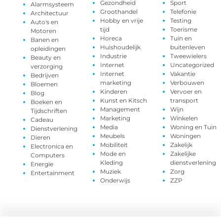
Gezondheid
Sport
Alarmsysteem
Groothandel
Telefonie
Architectuur
Hobby en vrije
Testing
Auto's en
tijd
Toerisme
Motoren
Horeca
Tuin en
Banen en
Huishoudelijk
buitenleven
opleidingen
Industrie
Tweewielers
Beauty en
Internet
Uncategorized
verzorging
Internet
Vakantie
Bedrijven
marketing
Verbouwen
Bloemen
Kinderen
Vervoer en
Blog
Kunst en Kitsch
transport
Boeken en
Management
Wijn
Tijdschriften
Marketing
Winkelen
Cadeau
Media
Woning en Tuin
Dienstverlening
Meubels
Woningen
Dieren
Mobiliteit
Zakelijk
Electronica en
Mode en
Zakelijke
Computers
Kleding
dienstverlening
Energie
Muziek
Zorg
Entertainment
Onderwijs
ZZP