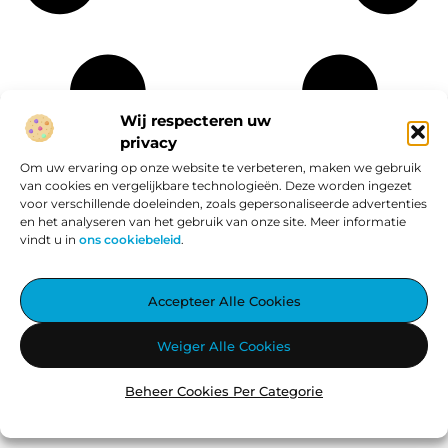
Wij respecteren uw
privacy
Onze informatie
Om uw ervaring op onze website te verbeteren, maken we gebruik
van cookies en vergelijkbare technologieën. Deze worden ingezet
Website linkbuilding: hoe je van een goede site een vindbare site maakt
Verdien geld met je website: van passieproject naar online inkomen
voor verschillende doeleinden, zoals gepersonaliseerde advertenties
en het analyseren van het gebruik van onze site. Meer informatie
vindt u in
ons cookiebeleid
.
Aggiez.nl – Altijd Iets Interessants te Lezen.
Accepteer Alle Cookies
Ontdek een wereld vol inspirerende blogs en artikelen, zorgvuldig
Weiger Alle Cookies
geselecteerd om jouw dag te verrijken.
Beheer Cookies Per Categorie
@2025
www.aggiez.nl
.All Right Reserved.