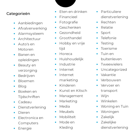
Eten en drinken
Particuliere
Categorieën
Financieel
dienstverlening
Fotografie
Rechten
Aanbiedingen
Geschenken
Relatie
Afvalverwerking
Gezondheid
Sport
Alarmsysteem
Groothandel
Telefonie
Architectuur
Hobby en vrije
Testing
Auto's en
tijd
Toerisme
Motoren
Horeca
Tuin en
Banen en
Huishoudelijk
buitenleven
opleidingen
Industrie
Tweewielers
Beauty en
Internet
Uncategorized
verzorging
Internet
Vakantie
Bedrijven
marketing
Verbouwen
Bloemen
Kinderen
Vervoer en
Blog
Kunst en Kitsch
transport
Boeken en
Management
Wijn
Tijdschriften
Marketing
Winkelen
Cadeau
Media
Woning en Tuin
Dienstverlening
Meubels
Woningen
Dieren
Mobiliteit
Zakelijk
Electronica en
Mode en
Zakelijke
Computers
Kleding
dienstverlening
Energie