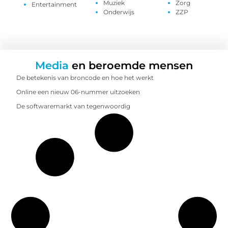
Muziek
Zorg
Entertainment
Onderwijs
ZZP
Media
en beroemde mensen
De betekenis van broncode en hoe het werkt
Online een nieuw 06-nummer uitzoeken
De softwaremarkt van tegenwoordig