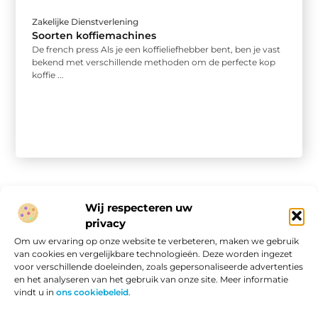
Zakelijke Dienstverlening
Soorten koffiemachines
De french press Als je een koffieliefhebber bent, ben je vast
bekend met verschillende methoden om de perfecte kop
koffie ...
Wij respecteren uw
privacy
Onze informatie
Om uw ervaring op onze website te verbeteren, maken we gebruik
van cookies en vergelijkbare technologieën. Deze worden ingezet
Website linkbuilding: hoe je van een goede site een vindbare site maakt
Verdien geld met je website: van passieproject naar online inkomen
voor verschillende doeleinden, zoals gepersonaliseerde advertenties
en het analyseren van het gebruik van onze site. Meer informatie
vindt u in
ons cookiebeleid
.