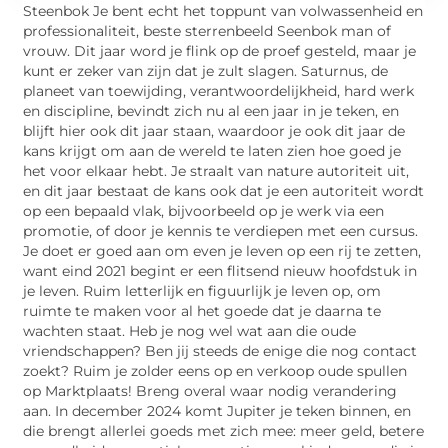
Steenbok Je bent echt het toppunt van volwassenheid en
professionaliteit, beste sterrenbeeld Seenbok man of
vrouw. Dit jaar word je flink op de proef gesteld, maar je
kunt er zeker van zijn dat je zult slagen. Saturnus, de
planeet van toewijding, verantwoordelijkheid, hard werk
en discipline, bevindt zich nu al een jaar in je teken, en
blijft hier ook dit jaar staan, waardoor je ook dit jaar de
kans krijgt om aan de wereld te laten zien hoe goed je
het voor elkaar hebt. Je straalt van nature autoriteit uit,
en dit jaar bestaat de kans ook dat je een autoriteit wordt
op een bepaald vlak, bijvoorbeeld op je werk via een
promotie, of door je kennis te verdiepen met een cursus.
Je doet er goed aan om even je leven op een rij te zetten,
want eind 2021 begint er een flitsend nieuw hoofdstuk in
je leven. Ruim letterlijk en figuurlijk je leven op, om
ruimte te maken voor al het goede dat je daarna te
wachten staat. Heb je nog wel wat aan die oude
vriendschappen? Ben jij steeds de enige die nog contact
zoekt? Ruim je zolder eens op en verkoop oude spullen
op Marktplaats! Breng overal waar nodig verandering
aan. In december 2024 komt Jupiter je teken binnen, en
die brengt allerlei goeds met zich mee: meer geld, betere