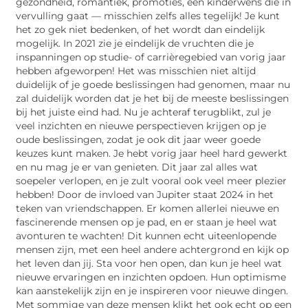
gezondheid, romantiek, promoties, een kinderwens die in
vervulling gaat — misschien zelfs alles tegelijk! Je kunt
het zo gek niet bedenken, of het wordt dan eindelijk
mogelijk. In 2021 zie je eindelijk de vruchten die je
inspanningen op studie- of carrièregebied van vorig jaar
hebben afgeworpen! Het was misschien niet altijd
duidelijk of je goede beslissingen had genomen, maar nu
zal duidelijk worden dat je het bij de meeste beslissingen
bij het juiste eind had. Nu je achteraf terugblikt, zul je
veel inzichten en nieuwe perspectieven krijgen op je
oude beslissingen, zodat je ook dit jaar weer goede
keuzes kunt maken. Je hebt vorig jaar heel hard gewerkt
en nu mag je er van genieten. Dit jaar zal alles wat
soepeler verlopen, en je zult vooral ook veel meer plezier
hebben! Door de invloed van Jupiter staat 2024 in het
teken van vriendschappen. Er komen allerlei nieuwe en
fascinerende mensen op je pad, en er staan je heel wat
avonturen te wachten! Dit kunnen echt uiteenlopende
mensen zijn, met een heel andere achtergrond en kijk op
het leven dan jij. Sta voor hen open, dan kun je heel wat
nieuwe ervaringen en inzichten opdoen. Hun optimisme
kan aanstekelijk zijn en je inspireren voor nieuwe dingen.
Met sommige van deze mensen klikt het ook echt op een