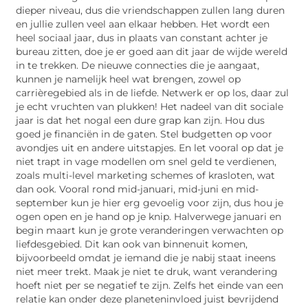
dieper niveau, dus die vriendschappen zullen lang duren
en jullie zullen veel aan elkaar hebben. Het wordt een
heel sociaal jaar, dus in plaats van constant achter je
bureau zitten, doe je er goed aan dit jaar de wijde wereld
in te trekken. De nieuwe connecties die je aangaat,
kunnen je namelijk heel wat brengen, zowel op
carrièregebied als in de liefde. Netwerk er op los, daar zul
je echt vruchten van plukken! Het nadeel van dit sociale
jaar is dat het nogal een dure grap kan zijn. Hou dus
goed je financiën in de gaten. Stel budgetten op voor
avondjes uit en andere uitstapjes. En let vooral op dat je
niet trapt in vage modellen om snel geld te verdienen,
zoals multi-level marketing schemes of krasloten, wat
dan ook. Vooral rond mid-januari, mid-juni en mid-
september kun je hier erg gevoelig voor zijn, dus hou je
ogen open en je hand op je knip. Halverwege januari en
begin maart kun je grote veranderingen verwachten op
liefdesgebied. Dit kan ook van binnenuit komen,
bijvoorbeeld omdat je iemand die je nabij staat ineens
niet meer trekt. Maak je niet te druk, want verandering
hoeft niet per se negatief te zijn. Zelfs het einde van een
relatie kan onder deze planeteninvloed juist bevrijdend