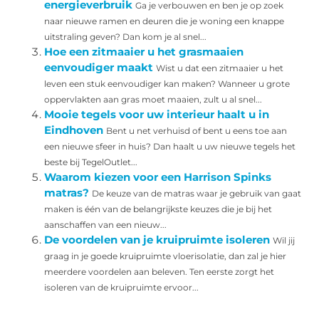
energieverbruik
Ga je verbouwen en ben je op zoek
naar nieuwe ramen en deuren die je woning een knappe
uitstraling geven? Dan kom je al snel...
Hoe een zitmaaier u het grasmaaien
eenvoudiger maakt
Wist u dat een zitmaaier u het
leven een stuk eenvoudiger kan maken? Wanneer u grote
oppervlakten aan gras moet maaien, zult u al snel...
Mooie tegels voor uw interieur haalt u in
Eindhoven
Bent u net verhuisd of bent u eens toe aan
een nieuwe sfeer in huis? Dan haalt u uw nieuwe tegels het
beste bij TegelOutlet...
Waarom kiezen voor een Harrison Spinks
matras?
De keuze van de matras waar je gebruik van gaat
maken is één van de belangrijkste keuzes die je bij het
aanschaffen van een nieuw...
De voordelen van je kruipruimte isoleren
Wil jij
graag in je goede kruipruimte vloerisolatie, dan zal je hier
meerdere voordelen aan beleven. Ten eerste zorgt het
isoleren van de kruipruimte ervoor...