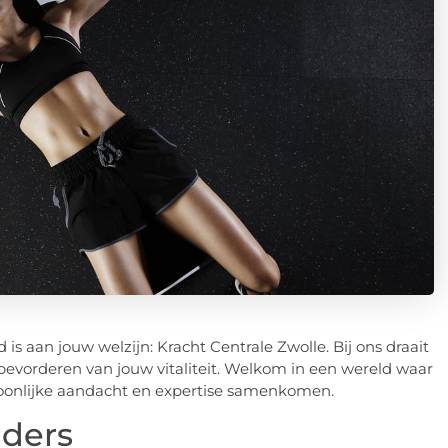
 is aan jouw welzijn: Kracht Centrale Zwolle. Bij ons draait
t bevorderen van jouw vitaliteit. Welkom in een wereld waar
soonlijke aandacht en expertise samenkomen.
ders