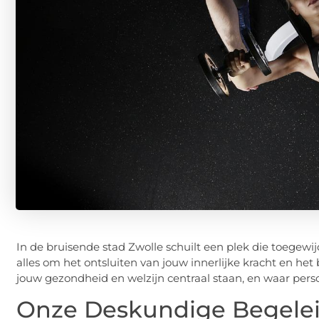
In de bruisende stad Zwolle schuilt een plek die toegewijd
alles om het ontsluiten van jouw innerlijke kracht en he
jouw gezondheid en welzijn centraal staan, en waar per
Onze Deskundige Begelei