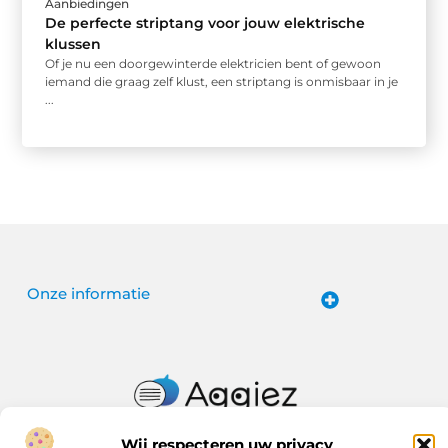
Aanbiedingen
De perfecte striptang voor jouw elektrische
klussen
Of je nu een doorgewinterde elektricien bent of gewoon
iemand die graag zelf klust, een striptang is onmisbaar in je
...
Onze informatie
Website linkbuilding: hoe je van een goede site een vindbare site maakt
Verdien geld met je website: van passieproject naar online inkomen
Aggiez.nl – Altijd Iets Interessants te Lezen.
Wij respecteren uw privacy