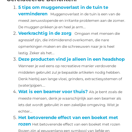
5 tips om muggenoverlast in de tuin te
verminderen
Muggenoverlast in de tuin is een van de
meest zenuwslopende en irritante problemen aan de zomer.
De muggen prikken je en heel je arm...
Veerkrachtig in de zorg
Omgaan met mensen die
agressief zijn, die intimiderend overkomen, die nare
opmerkingen maken en die schreeuwen naar je is heel
lastig. Zeker als het...
Deze producten vind je alleen in een headshop
Wanneer je wel eens op recreatieve manier verdovende
middelen gebruikt zul je bepaalde artikelen nodig hebben.
Denk hierbij aan lange vloei, grinders, extractiesystemen of
(water)pijpen....
Wat is een beamer voor thuis?
Als je bent zoals de
meeste mensen, denk je waarschijnlijk aan een beamer als
iets dat wordt gebruikt in een zakelijke omgeving. Wist je
echter...
Het betoverende effect van een boeket met
rozen
Het betoverende effect van een boeket met rozen
Rozen zijn al eeuwenlang een symbool van liefde en