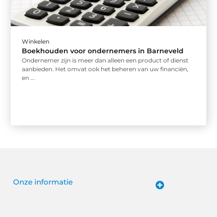
Winkelen
Boekhouden voor ondernemers in Barneveld
Ondernemer zijn is meer dan alleen een product of dienst
aanbieden. Het omvat ook het beheren van uw financiën,
en ...
Onze informatie
Website linkbuilding: hoe je van een goede site een vindbare site maakt
Verdien geld met je website: van passieproject naar online inkomen