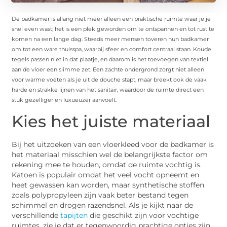
De badkamer is allang niet meer alleen een praktische ruimte waar je je
snel even wast; het is een plek geworden om te ontspannen en tot rust te
komen na een lange dag. Steeds meer mensen toveren hun badkamer
om tot een ware thuisspa, waarbij sfeer en comfort centraal staan. Koude
tegels passen niet in dat plaatje, en daarom is het toevoegen van textiel
aan de vloer een slimme zet. Een zachte ondergrond zorgt niet alleen
voor warme voeten als je uit de douche stapt, maar breekt ook de vaak
harde en strakke lijnen van het sanitair, waardoor de ruimte direct een
stuk gezelliger en luxueuzer aanvoelt.
Kies het juiste materiaal
Bij het uitzoeken van een vloerkleed voor de badkamer is
het materiaal misschien wel de belangrijkste factor om
rekening mee te houden, omdat de ruimte vochtig is.
Katoen is populair omdat het veel vocht opneemt en
heet gewassen kan worden, maar synthetische stoffen
zoals polypropyleen zijn vaak beter bestand tegen
schimmel en drogen razendsnel. Als je kijkt naar de
verschillende
tapijten
die geschikt zijn voor vochtige
ruimtes, zie je dat er tegenwoordig prachtige opties zijn