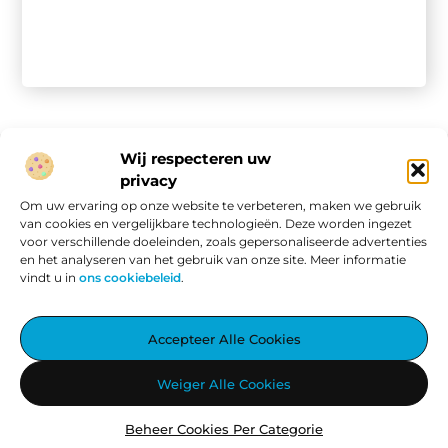
Wij respecteren uw
privacy
Onze informatie
Om uw ervaring op onze website te verbeteren, maken we gebruik
van cookies en vergelijkbare technologieën. Deze worden ingezet
Website linkbuilding: hoe je van een goede site een vindbare site maakt
Verdien geld met je website: van passieproject naar online inkomen
voor verschillende doeleinden, zoals gepersonaliseerde advertenties
en het analyseren van het gebruik van onze site. Meer informatie
vindt u in
ons cookiebeleid
.
Aggiez.nl – Altijd Iets Interessants te Lezen.
Accepteer Alle Cookies
Ontdek een wereld vol inspirerende blogs en artikelen, zorgvuldig
Weiger Alle Cookies
geselecteerd om jouw dag te verrijken.
Beheer Cookies Per Categorie