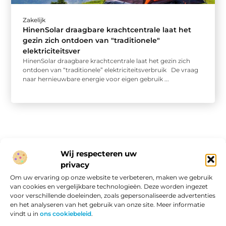
Zakelijk
HinenSolar draagbare krachtcentrale laat het
gezin zich ontdoen van "traditionele"
elektriciteitsver
HinenSolar draagbare krachtcentrale laat het gezin zich
ontdoen van “traditionele” elektriciteitsverbruik De vraag
naar hernieuwbare energie voor eigen gebruik ...
Wij respecteren uw
privacy
Onze informatie
Om uw ervaring op onze website te verbeteren, maken we gebruik
van cookies en vergelijkbare technologieën. Deze worden ingezet
Website linkbuilding: hoe je van een goede site een vindbare site maakt
Verdien geld met je website: van passieproject naar online inkomen
voor verschillende doeleinden, zoals gepersonaliseerde advertenties
en het analyseren van het gebruik van onze site. Meer informatie
vindt u in
ons cookiebeleid
.