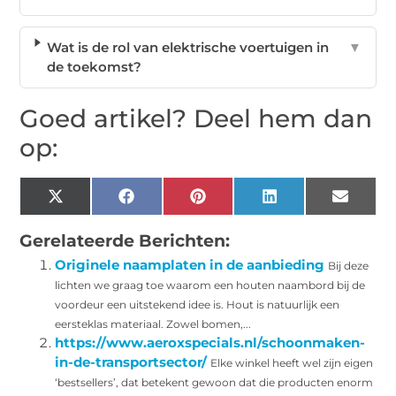
Wat is de rol van elektrische voertuigen in
▼
de toekomst?
Goed artikel? Deel hem dan
op:
X
Facebook
Pinterest
LinkedIn
Email
(Twitter)
Gerelateerde Berichten:
Originele naamplaten in de aanbieding
Bij deze
lichten we graag toe waarom een houten naambord bij de
voordeur een uitstekend idee is. Hout is natuurlijk een
eersteklas materiaal. Zowel bomen,...
https://www.aeroxspecials.nl/schoonmaken-
in-de-transportsector/
Elke winkel heeft wel zijn eigen
‘bestsellers’, dat betekent gewoon dat die producten enorm