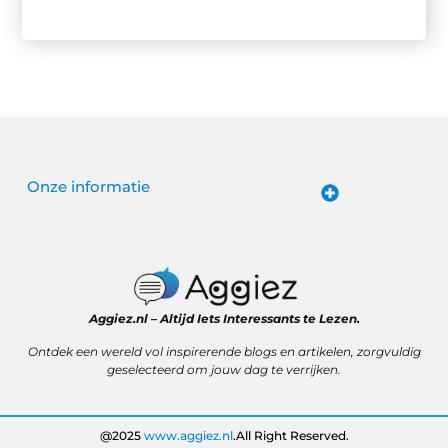
Onze informatie
Website linkbuilding: hoe je van een goede site een vindbare site maakt
Verdien geld met je website: van passieproject naar online inkomen
Aggiez.nl – Altijd Iets Interessants te Lezen.
Ontdek een wereld vol inspirerende blogs en artikelen, zorgvuldig
geselecteerd om jouw dag te verrijken.
@2025
www.aggiez.nl
.All Right Reserved.