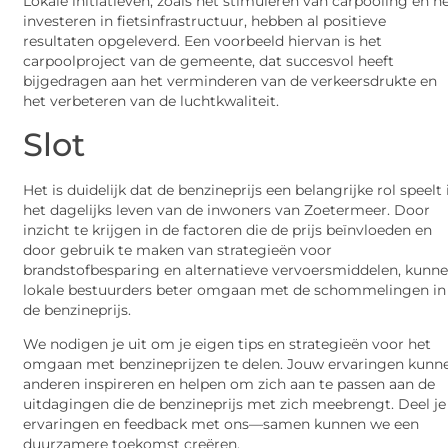
Lokale initiatieven, zoals het stimuleren van carpooling en h
investeren in fietsinfrastructuur, hebben al positieve
resultaten opgeleverd. Een voorbeeld hiervan is het
carpoolproject van de gemeente, dat succesvol heeft
bijgedragen aan het verminderen van de verkeersdrukte en
het verbeteren van de luchtkwaliteit.
Slot
Het is duidelijk dat de benzineprijs een belangrijke rol speelt 
het dagelijks leven van de inwoners van Zoetermeer. Door
inzicht te krijgen in de factoren die de prijs beïnvloeden en
door gebruik te maken van strategieën voor
brandstofbesparing en alternatieve vervoersmiddelen, kunn
lokale bestuurders beter omgaan met de schommelingen in
de benzineprijs.
We nodigen je uit om je eigen tips en strategieën voor het
omgaan met benzineprijzen te delen. Jouw ervaringen kunn
anderen inspireren en helpen om zich aan te passen aan de
uitdagingen die de benzineprijs met zich meebrengt. Deel je
ervaringen en feedback met ons—samen kunnen we een
duurzamere toekomst creëren.