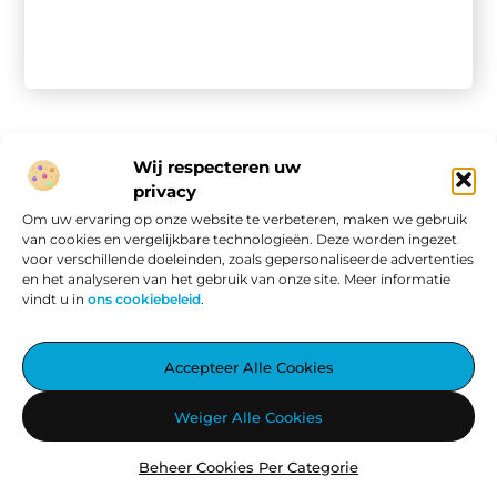
Wij respecteren uw
privacy
Onze informatie
Om uw ervaring op onze website te verbeteren, maken we gebruik
van cookies en vergelijkbare technologieën. Deze worden ingezet
Website linkbuilding: hoe je van een goede site een vindbare site maakt
Verdien geld met je website: van passieproject naar online inkomen
voor verschillende doeleinden, zoals gepersonaliseerde advertenties
en het analyseren van het gebruik van onze site. Meer informatie
vindt u in
ons cookiebeleid
.
Aggiez.nl – Altijd Iets Interessants te Lezen.
Accepteer Alle Cookies
Ontdek een wereld vol inspirerende blogs en artikelen, zorgvuldig
Weiger Alle Cookies
geselecteerd om jouw dag te verrijken.
Beheer Cookies Per Categorie
@2025
www.aggiez.nl
.All Right Reserved.