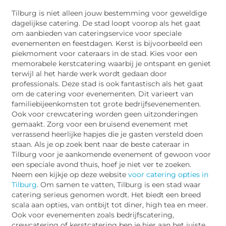
Tilburg is niet alleen jouw bestemming voor geweldige
dagelijkse catering. De stad loopt voorop als het gaat
om aanbieden van cateringservice voor speciale
evenementen en feestdagen. Kerst is bijvoorbeeld een
piekmoment voor cateraars in de stad. Kies voor een
memorabele kerstcatering waarbij je ontspant en geniet
terwijl al het harde werk wordt gedaan door
professionals. Deze stad is ook fantastisch als het gaat
om de catering voor evenementen. Dit varieert van
familiebijeenkomsten tot grote bedrijfsevenementen.
Ook voor crewcatering worden geen uitzonderingen
gemaakt. Zorg voor een bruisend evenement met
verrassend heerlijke hapjes die je gasten versteld doen
staan. Als je op zoek bent naar de beste cateraar in
Tilburg voor je aankomende evenement of gewoon voor
een speciale avond thuis, hoef je niet ver te zoeken.
Neem een kijkje op deze website
voor catering opties in
Tilburg
. Om samen te vatten, Tilburg is een stad waar
catering serieus genomen wordt. Het biedt een breed
scala aan opties, van ontbijt tot diner, high tea en meer.
Ook voor evenementen zoals bedrijfscatering,
crewcatering of kerstcatering ben je hier aan het juiste