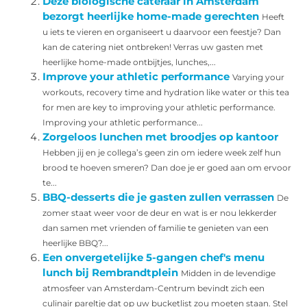
Deze biologische cateraar in Amsterdam
bezorgt heerlijke home-made gerechten
Heeft
u iets te vieren en organiseert u daarvoor een feestje? Dan
kan de catering niet ontbreken! Verras uw gasten met
heerlijke home-made ontbijtjes, lunches,...
Improve your athletic performance
Varying your
workouts, recovery time and hydration like water or this tea
for men are key to improving your athletic performance.
Improving your athletic performance...
Zorgeloos lunchen met broodjes op kantoor
Hebben jij en je collega’s geen zin om iedere week zelf hun
brood te hoeven smeren? Dan doe je er goed aan om ervoor
te...
BBQ-desserts die je gasten zullen verrassen
De
zomer staat weer voor de deur en wat is er nou lekkerder
dan samen met vrienden of familie te genieten van een
heerlijke BBQ?...
Een onvergetelijke 5-gangen chef's menu
lunch bij Rembrandtplein
Midden in de levendige
atmosfeer van Amsterdam-Centrum bevindt zich een
culinair pareltje dat op uw bucketlist zou moeten staan. Stel