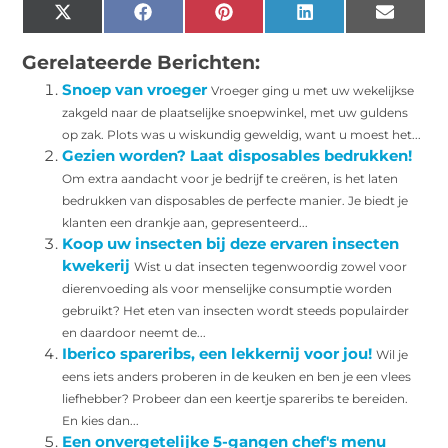
X
Facebook
Pinterest
LinkedIn
Email
(Twitter)
Gerelateerde Berichten:
Snoep van vroeger
Vroeger ging u met uw wekelijkse
zakgeld naar de plaatselijke snoepwinkel, met uw guldens
op zak. Plots was u wiskundig geweldig, want u moest het...
Gezien worden? Laat disposables bedrukken!
Om extra aandacht voor je bedrijf te creëren, is het laten
bedrukken van disposables de perfecte manier. Je biedt je
klanten een drankje aan, gepresenteerd...
Koop uw insecten bij deze ervaren insecten
kwekerij
Wist u dat insecten tegenwoordig zowel voor
dierenvoeding als voor menselijke consumptie worden
gebruikt? Het eten van insecten wordt steeds populairder
en daardoor neemt de...
Iberico spareribs, een lekkernij voor jou!
Wil je
eens iets anders proberen in de keuken en ben je een vlees
liefhebber? Probeer dan een keertje spareribs te bereiden.
En kies dan...
Een onvergetelijke 5-gangen chef's menu