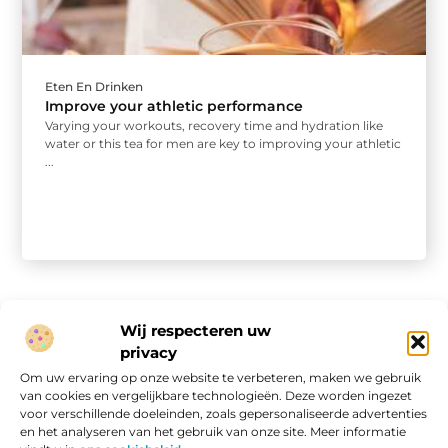
Eten En Drinken
Improve your athletic performance
Varying your workouts, recovery time and hydration like
water or this tea for men are key to improving your athletic
...
Wij respecteren uw
privacy
Onze informatie
Om uw ervaring op onze website te verbeteren, maken we gebruik
van cookies en vergelijkbare technologieën. Deze worden ingezet
Website linkbuilding: hoe je van een goede site een vindbare site maakt
Verdien geld met je website: van passieproject naar online inkomen
voor verschillende doeleinden, zoals gepersonaliseerde advertenties
en het analyseren van het gebruik van onze site. Meer informatie