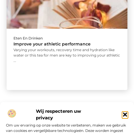
Eten En Drinken
Improve your athletic performance
Varying your workouts, recovery time and hydration like
water or this tea for men are key to improving your athletic
...
Wij respecteren uw
privacy
Onze informatie
Om uw ervaring op onze website te verbeteren, maken we gebruik
van cookies en vergelijkbare technologieën. Deze worden ingezet
Website linkbuilding: hoe je van een goede site een vindbare site maakt
Verdien geld met je website: van passieproject naar online inkomen