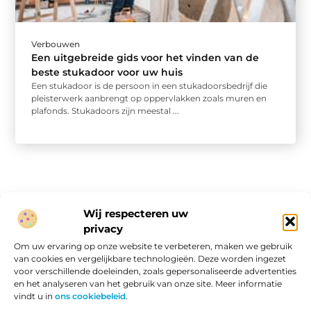
Verbouwen
Een uitgebreide gids voor het vinden van de
beste stukadoor voor uw huis
Een stukadoor is de persoon in een stukadoorsbedrijf die
pleisterwerk aanbrengt op oppervlakken zoals muren en
plafonds. Stukadoors zijn meestal ...
Wij respecteren uw
privacy
Onze informatie
Om uw ervaring op onze website te verbeteren, maken we gebruik
van cookies en vergelijkbare technologieën. Deze worden ingezet
Website linkbuilding: hoe je van een goede site een vindbare site maakt
Verdien geld met je website: van passieproject naar online inkomen
voor verschillende doeleinden, zoals gepersonaliseerde advertenties
en het analyseren van het gebruik van onze site. Meer informatie
vindt u in
ons cookiebeleid
.