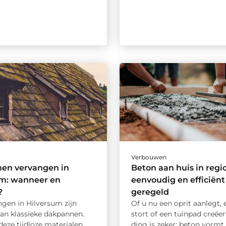
Verbouwen
en vervangen in
Beton aan huis in regi
um: wanneer en
eenvoudig en efficiënt
?
geregeld
ngen in Hilversum zijn
Of u nu een oprit aanlegt, 
van klassieke dakpannen.
stort of een tuinpad creëer
eze tijdloze materialen
ding is zeker: beton vormt d