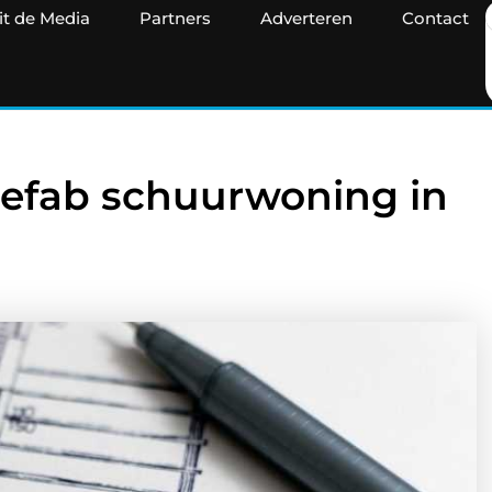
it de Media
Partners
Adverteren
Contact
refab schuurwoning in