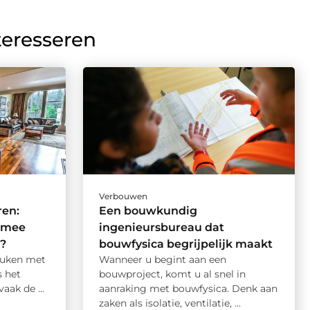
teresseren
Verbouwen
ren:
Een bouwkundig
 mee
ingenieursbureau dat
?
bouwfysica begrijpelijk maakt
euken met
Wanneer u begint aan een
s het
bouwproject, komt u al snel in
ak de ...
aanraking met bouwfysica. Denk aan
zaken als isolatie, ventilatie, ...