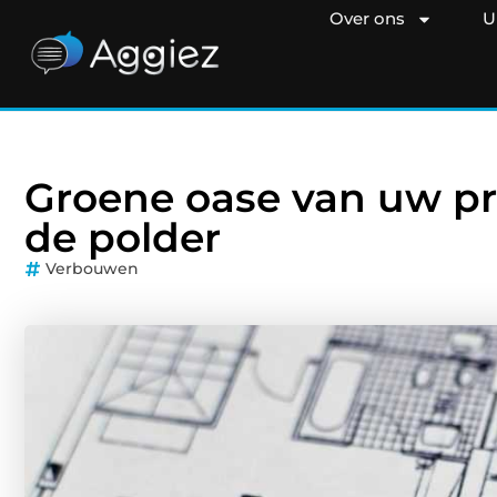
Over ons
U
Groene oase van uw p
de polder
Verbouwen