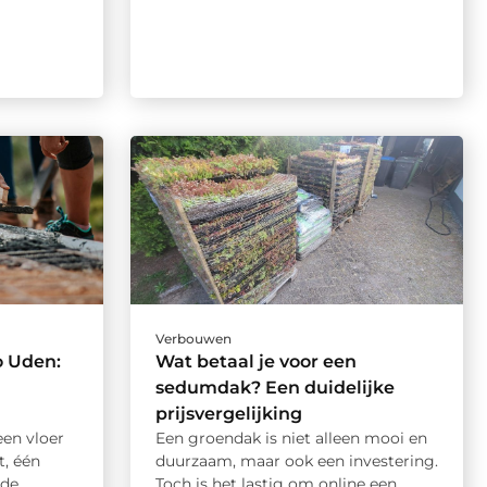
Verbouwen
o Uden:
Wat betaal je voor een
sedumdak? Een duidelijke
prijsvergelijking
een vloer
Een groendak is niet alleen mooi en
t, één
duurzaam, maar ook een investering.
e ...
Toch is het lastig om online een