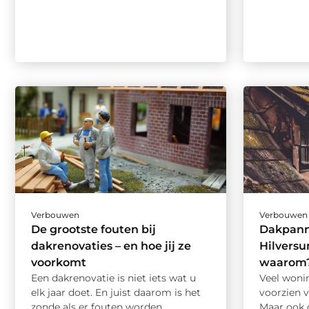
Verbouwen
Verbouwen
De grootste fouten bij
Dakpann
dakrenovaties – en hoe jij ze
Hilvers
voorkomt
waarom
Een dakrenovatie is niet iets wat u
Veel woni
elk jaar doet. En juist daarom is het
voorzien 
zonde als er fouten worden ...
Maar ook d