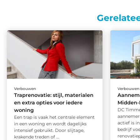
Gerelate
Verbouwen
Verbouwen
Traprenovatie: stijl, materialen
Aanneme
en extra opties voor iedere
Midden-
DC Timme
woning
aannemers
Een trap is vaak het centrale element
actief is 
in een woning en wordt dagelijks
bedrijf v
intensief gebruikt. Door slijtage,
renovatiepr
krakende treden of ...