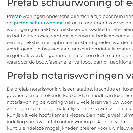
Prefab schuurwoning of 
Prefab woningen onderscheiden zich altijd door hun inno
de
prefab schuurwoning
uit ons assortiment voor velen
woningen gemaakt van uitstekende kwaliteit materialen
in het bouwproces, zorgt deze bouwmethode ervoor dat d
een fabriekshal met optimale omstandigheden worden de
wordt geen tijd besteed aan transport omdat alle mater
in gebruik worden genomen. Zo blijven deze materialen va
waardoor de bouwfase sneller verloopt dan bij tradition
Prefab notariswoningen v
De prefab notariswoning is een statige, krachtige en lux
gewoon een uitstekende keuze. Als u houdt van luxe, een
notariswoning de woning waar u vele jaren van uw woon
woningen is dat ze gemakkelijk aan te passen zijn qua k
kun je uit vele hoofdkamers kiezen. Dan heb je veel ruimt
indeling van uw prefab notariswoning te kiezen. Met een 
kunt u eindeloze mogelijkheden creëren voor uw nieuwe