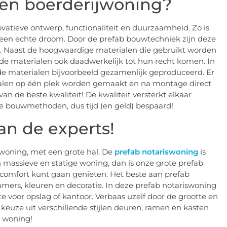
een boerderijwoning?
vatieve ontwerp, functionaliteit en duurzaamheid. Zo is
 een echte droom. Door de prefab bouwtechniek zijn deze
. Naast de hoogwaardige materialen die gebruikt worden
e materialen ook daadwerkelijk tot hun recht komen. In
 materialen bijvoorbeeld gezamenlijk geproduceerd. Er
ialen op één plek worden gemaakt en na montage direct
n de beste kwaliteit! De kwaliteit versterkt elkaar
ele bouwmethoden, dus tijd (en geld) bespaard!
an de experts!
ewoning, met een grote hal. De
prefab notariswoning
is
 massieve en statige woning, dan is onze grote prefab
comfort kunt gaan genieten. Het beste aan prefab
amers, kleuren en decoratie. In deze prefab notariswoning
e voor opslag of kantoor. Verbaas uzelf door de grootte en
keuze uit verschillende stijlen deuren, ramen en kasten
 woning!