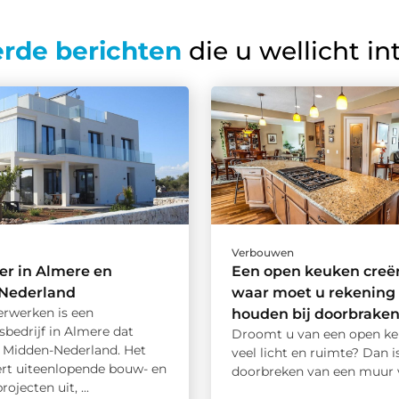
erde berichten
die u wellicht in
Verbouwen
r in Almere en
Een open keuken creë
Nederland
waar moet u rekening
rwerken is een
houden bij doorbraken
bedrijf in Almere dat
Droomt u van een open k
in Midden-Nederland. Het
veel licht en ruimte? Dan i
oert uiteenlopende bouw- en
doorbreken van een muur va
ojecten uit, ...