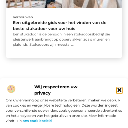
Verbouwen
Een uitgebreide gids voor het vinden van de
beste stukadoor voor uw huis
Een stukadoor is de persoon in een stukadoorsbedrijf die
pleisterwerk aanbrengt op oppervlakken zoals muren en
plafonds. Stukadoors zijn meestal ...
Wij respecteren uw
privacy
Onze informatie
Om uw ervaring op onze website te verbeteren, maken we gebruik
van cookies en vergelijkbare technologieën. Deze worden ingezet
Website linkbuilding: hoe je van een goede site een vindbare site maakt
Verdien geld met je website: van passieproject naar online inkomen
voor verschillende doeleinden, zoals gepersonaliseerde advertenties
en het analyseren van het gebruik van onze site. Meer informatie
vindt u in
ons cookiebeleid
.