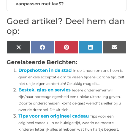
aanpassen met IaaS?
Goed artikel? Deel hem dan
op:
X
Facebook
Pinterest
LinkedIn
Email
(Twitter)
Gerelateerde Berichten:
Dropshotten in de stad
In de landen om ons heen is
geen enkele acceptatie om te vissen tijdens Corona tijd, zelf
niet uit je eigen achtertuin! Gelukkig mag dit...
Bestek, glas en servies
Iedere ondernemer wil
zijn/haar horecagelegenheid een unieke uitstraling geven.
Door te onderscheiden, komt de gast wellicht sneller bij u
over de drempel. Dit uit zich...
Tips voor een origineel cadeau
Tips voor een
origineel cadeau In de huidige tijd, waarin de meeste
kinderen letterlijk alles al hebben wat hun hartje begeert,