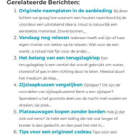
Gerelateerde Berichten:
Originele naamplaten in de aanbieding
Bij deze
lichten we graag toe waarom een houten naambord bij de
voordeur een uitstekend idee is. Hout is natuurlijk een
eersteklas materiaal. Zowel bomen,...
Vandaag nog relaxen
Iedereen heeft wel zijn of haar
eigen manier om lekker op te relaxen. Wat voor de een
werkt, is totaal niet fijn voor de ander....
Het belang van een terugslagklep
Een
terugslagklep is een ventiel dat wordt gebruikt om water,
vloeistof of gas in één richting door te laten. Meestal duwt
het medium de klep...
Zijslaapkussen vergelijken
Zijslaper? Dit zijn de
voordelen van zijslaapkussens! Bent u een zijslaper?
Spendeert u het grootste deel van de nacht met woelen en
draaien, op zoek...
Plateauwagen kopen zonder borden
Heb jij dat
ook wel eens? Je hebt een lading die net wat langer of
breder is dan gedacht, en dan past het niet in...
Tips voor een origineel cadeau
Tips voor een