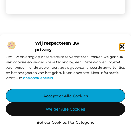
Wij respecteren uw
privacy
Onze informatie
Om uw ervaring op onze website te verbeteren, maken we gebruik
van cookies en vergelijkbare technologieën. Deze worden ingezet
Website linkbuilding: hoe je van een goede site een vindbare site maakt
Verdien geld met je website: van passieproject naar online inkomen
voor verschillende doeleinden, zoals gepersonaliseerde advertenties
en het analyseren van het gebruik van onze site. Meer informatie
vindt u in
ons cookiebeleid
.
Aggiez.nl – Altijd Iets Interessants te Lezen.
Accepteer Alle Cookies
Ontdek een wereld vol inspirerende blogs en artikelen, zorgvuldig
Weiger Alle Cookies
geselecteerd om jouw dag te verrijken.
Beheer Cookies Per Categorie
@2025
www.aggiez.nl
.All Right Reserved.