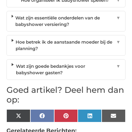
Hoe organiseer ik babyshower spellen?
▼
Wat zijn essentiële onderdelen van de
▼
babyshower versiering?
Hoe betrek ik de aanstaande moeder bij de
▼
planning?
Wat zijn goede bedankjes voor
▼
babyshower gasten?
Goed artikel? Deel hem dan
op:
X
Facebook
Pinterest
LinkedIn
Email
(Twitter)
Gerelateerde Berichten: