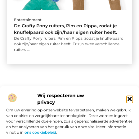
Entertainment
De Crafty Pony ruiters, Pim en Pippa, zodat je
knuffelpaard ook zijn/haar eigen ruiter heeft.
De Crafty Pony ruiters, Pim en Pippa, zodat je knuffelpaard
ook zijn/haar eigen ruiter heeft. Er zijn twee verschillende
ruiters ...
Wij respecteren uw
privacy
Onze informatie
Om uw ervaring op onze website te verbeteren, maken we gebruik
van cookies en vergelijkbare technologieën. Deze worden ingezet
Website linkbuilding: hoe je van een goede site een vindbare site maakt
Verdien geld met je website: van passieproject naar online inkomen
voor verschillende doeleinden, zoals gepersonaliseerde advertenties
en het analyseren van het gebruik van onze site. Meer informatie
vindt u in
ons cookiebeleid
.