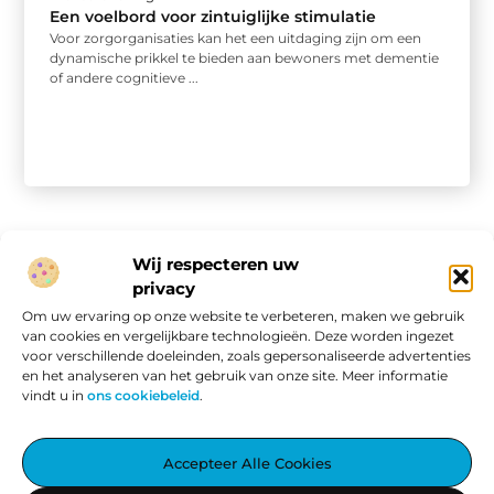
Een voelbord voor zintuiglijke stimulatie
Voor zorgorganisaties kan het een uitdaging zijn om een
dynamische prikkel te bieden aan bewoners met dementie
of andere cognitieve ...
Wij respecteren uw
privacy
Onze informatie
Om uw ervaring op onze website te verbeteren, maken we gebruik
van cookies en vergelijkbare technologieën. Deze worden ingezet
Website linkbuilding: hoe je van een goede site een vindbare site maakt
Verdien geld met je website: van passieproject naar online inkomen
voor verschillende doeleinden, zoals gepersonaliseerde advertenties
en het analyseren van het gebruik van onze site. Meer informatie
vindt u in
ons cookiebeleid
.
Aggiez.nl – Altijd Iets Interessants te Lezen.
Accepteer Alle Cookies