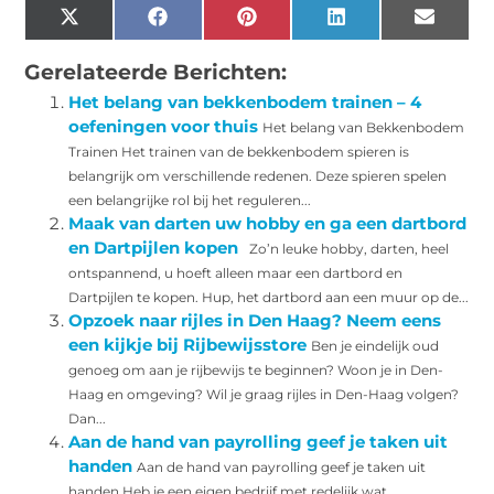
X
Facebook
Pinterest
LinkedIn
Email
(Twitter)
Gerelateerde Berichten:
Het belang van bekkenbodem trainen – 4
oefeningen voor thuis
Het belang van Bekkenbodem
Trainen Het trainen van de bekkenbodem spieren is
belangrijk om verschillende redenen. Deze spieren spelen
een belangrijke rol bij het reguleren...
Maak van darten uw hobby en ga een dartbord
en Dartpijlen kopen
Zo’n leuke hobby, darten, heel
ontspannend, u hoeft alleen maar een dartbord en
Dartpijlen te kopen. Hup, het dartbord aan een muur op de...
Opzoek naar rijles in Den Haag? Neem eens
een kijkje bij Rijbewijsstore
Ben je eindelijk oud
genoeg om aan je rijbewijs te beginnen? Woon je in Den-
Haag en omgeving? Wil je graag rijles in Den-Haag volgen?
Dan...
Aan de hand van payrolling geef je taken uit
handen
Aan de hand van payrolling geef je taken uit
handen Heb je een eigen bedrijf met redelijk wat