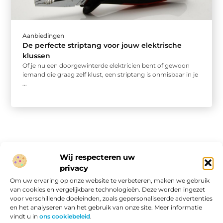
Aanbiedingen
De perfecte striptang voor jouw elektrische
klussen
Of je nu een doorgewinterde elektricien bent of gewoon
iemand die graag zelf klust, een striptang is onmisbaar in je
...
Wij respecteren uw
privacy
Onze informatie
Om uw ervaring op onze website te verbeteren, maken we gebruik
van cookies en vergelijkbare technologieën. Deze worden ingezet
Website linkbuilding: hoe je van een goede site een vindbare site maakt
Verdien geld met je website: van passieproject naar online inkomen
voor verschillende doeleinden, zoals gepersonaliseerde advertenties
en het analyseren van het gebruik van onze site. Meer informatie
vindt u in
ons cookiebeleid
.