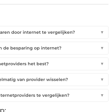
paren door internet te vergelijken?
▼
n de besparing op internet?
▼
rnetproviders het best?
▼
elmatig van provider wisselen?
▼
ternetproviders te vergelijken?
▼
p: