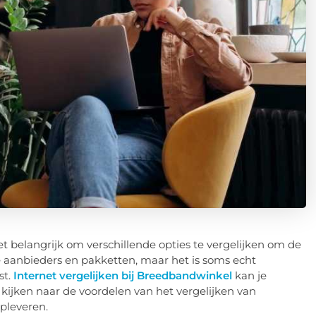
et belangrijk om verschillende opties te vergelijken om de
de aanbieders en pakketten, maar het is soms echt
st.
Internet vergelijken bij Breedbandwinkel
kan je
we kijken naar de voordelen van het vergelijken van
opleveren.