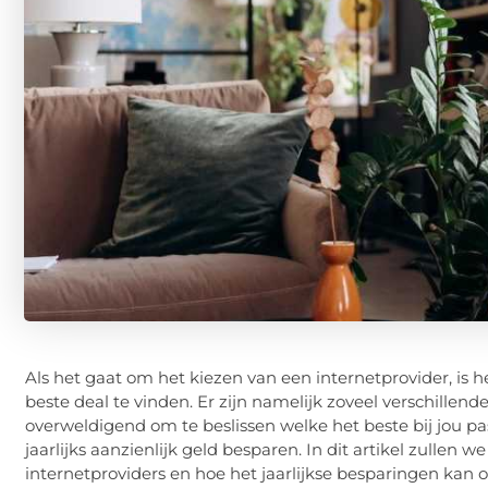
Als het gaat om het kiezen van een internetprovider, is h
beste deal te vinden. Er zijn namelijk zoveel verschillen
overweldigend om te beslissen welke het beste bij jou pa
jaarlijks aanzienlijk geld besparen. In dit artikel zullen 
internetproviders en hoe het jaarlijkse besparingen kan 