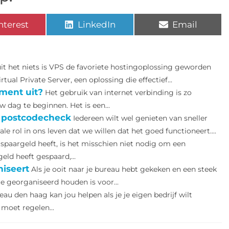
nterest
LinkedIn
Email
uit het niets is VPS de favoriete hostingoplossing geworden
ual Private Server, een oplossing die effectief...
ement uit?
Het gebruik van internet verbinding is zo
w dag te beginnen. Het is een...
 de postcodecheck
Iedereen wilt wel genieten van sneller
le rol in ons leven dat we willen dat het goed functioneert....
spaargeld heeft, is het misschien niet nodig om een
eld heeft gespaard,...
niseert
Als je ooit naar je bureau hebt gekeken en een steek
te georganiseerd houden is voor...
au den haag kan jou helpen als je je eigen bedrijf wilt
 moet regelen...