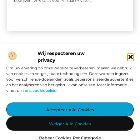
bedrijven. VPS staat voor Virtual Private ...
Wij respecteren uw
privacy
Onze informatie
Om uw ervaring op onze website te verbeteren, maken we gebruik
van cookies en vergelijkbare technologieën. Deze worden ingezet
Website linkbuilding: hoe je van een goede site een vindbare site maakt
Verdien geld met je website: van passieproject naar online inkomen
voor verschillende doeleinden, zoals gepersonaliseerde advertenties
en het analyseren van het gebruik van onze site. Meer informatie
vindt u in
ons cookiebeleid
.
Aggiez.nl – Altijd Iets Interessants te Lezen.
Accepteer Alle Cookies
Ontdek een wereld vol inspirerende blogs en artikelen, zorgvuldig
Weiger Alle Cookies
geselecteerd om jouw dag te verrijken.
Beheer Cookies Per Categorie