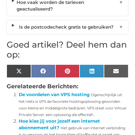
Hoe vaak worden de tarieven
▼
geactualiseerd?
Is de postcodecheck gratis te gebruiken?
▼
Goed artikel? Deel hem dan
op:
X
Facebook
Pinterest
LinkedIn
Email
(Twitter)
Gerelateerde Berichten:
De voordelen van VPS hosting
Ogenschijnlijk uit
het niets is VPS de favoriete hostingoplossing geworden
voor kleine en middelgrote bedrijven. VPS staat voor Virtual
Private Server, een oplossing die effectief...
Hoe kies jij voor jezelf een internet
abonnement uit?
Het gebruik van internet verbinding
is zo gewoon als het kopje thee of koffie dat je opzet om